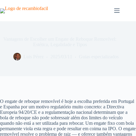
Pular
para
o
conteúdo
Vantagens de Escolher um Engate de Reboque Removível:
Estética, Legalidade e Tipos
Luis Pérez
2025/03/11
Guias especializados
O engate de reboque removível é hoje a escolha preferida em Portugal
e Espanha por um motivo regulatório muito concreto: a Directiva
Europeia 94/20/CE e a regulamentação nacional determinam que a
bola de reboque não pode sobressair além dos limites do veículo
quando não está a ser utilizada para rebocar. Um engate fixo com bola
permanente viola esta regra e pode resultar em coima na IPO. O engate
removível resolve o problema de raiz — e oferece também vantagens