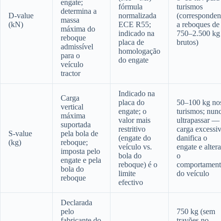
engate;
fórmula
turismos
determina a
D-value
normalizada
(corresponden
massa
(kN)
ECE R55;
a reboques de
máxima do
indicado na
750–2.500 kg
reboque
placa de
brutos)
admissível
homologação
para o
do engate
veículo
tractor
Indicado na
Carga
placa do
50–100 kg no
vertical
engate; o
turismos; nun
máxima
valor mais
ultrapassar —
suportada
restritivo
carga excessi
S-value
pela bola de
(engate do
danifica o
(kg)
reboque;
veículo vs.
engate e altera
imposta pelo
bola do
o
engate e pela
reboque) é o
comportamen
bola do
limite
do veículo
reboque
efectivo
Declarada
pelo
750 kg (sem
fabricante do
travões no