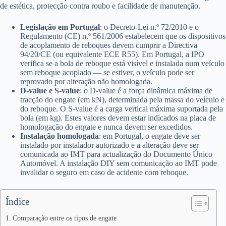
de estética, protecção contra roubo e facilidade de manutenção.
Legislação em Portugal
: o Decreto-Lei n.º 72/2010 e o
Regulamento (CE) n.º 561/2006 estabelecem que os dispositivos
de acoplamento de reboques devem cumprir a Directiva
94/20/CE (ou equivalente ECE R55). Em Portugal, a IPO
verifica se a bola de reboque está visível e instalada num veículo
sem reboque acoplado — se estiver, o veículo pode ser
reprovado por alteração não homologada.
D-value e S-value
: o D-value é a força dinâmica máxima de
tracção do engate (em kN), determinada pela massa do veículo e
do reboque. O S-value é a carga vertical máxima suportada pela
bola (em kg). Estes valores devem estar indicados na placa de
homologação do engate e nunca devem ser excedidos.
Instalação homologada
: em Portugal, o engate deve ser
instalado por instalador autorizado e a alteração deve ser
comunicada ao IMT para actualização do Documento Único
Automóvel. A instalação DIY sem comunicação ao IMT pode
invalidar o seguro em caso de acidente com reboque.
Índice
Comparação entre os tipos de engate