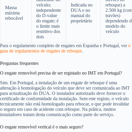
veículo;
Indicada no
reboque) a
Massa
independente
DUA e no
2.500 kg (co
máxima
do D-value
manual do
travões)
rebocável
do engate; é
proprietário
dependendo d
o limite mais
modelo do
restritivo dos
veículo
dois
Para o regulamento completo de engates em Espanha e Portugal, ver
o
guia de regulamentos de engates de reboque
.
Perguntas frequentes
O engate removível precisa de ser registado no IMT em Portugal?
Sim. Em Portugal, a instalação de um engate de reboque é uma
alteração à homologação do veículo que deve ser comunicada ao IMT
para actualização do DUA. O instalador autorizado deve fornecer o
certificado de conformidade da instalação. Sem este registo, o veículo
tecnicamente não está homologado para rebocar, o que pode invalidar
o seguro em caso de acidente com reboque. Na prática, muitos
instaladores tratam desta comunicação como parte do serviço.
O engate removível vertical é o mais seguro?