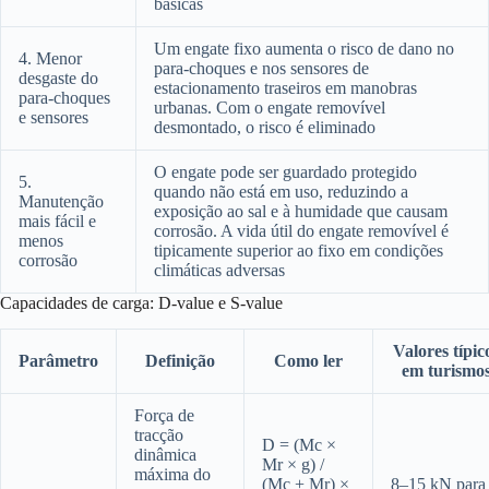
básicas
Um engate fixo aumenta o risco de dano no
4. Menor
para-choques e nos sensores de
desgaste do
estacionamento traseiros em manobras
para-choques
urbanas. Com o engate removível
e sensores
desmontado, o risco é eliminado
O engate pode ser guardado protegido
5.
quando não está em uso, reduzindo a
Manutenção
exposição ao sal e à humidade que causam
mais fácil e
corrosão. A vida útil do engate removível é
menos
tipicamente superior ao fixo em condições
corrosão
climáticas adversas
Capacidades de carga: D-value e S-value
Valores típic
Parâmetro
Definição
Como ler
em turismo
Força de
tracção
D = (Mc ×
dinâmica
Mr × g) /
máxima do
(Mc + Mr) ×
8–15 kN para