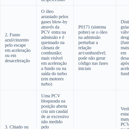
O óleo
arrastado pelos
gases blow-by
Dist
através da
P0171 (sistema
guia
PCV entra na
pobre) se o óleo
válv
2. Fumo
admissão e é
na admissão
desg
azul/cinzento
queimado na
perturbar a
(fum
pelo escape
câmara de
relação
mais
em aceleração
combustão;
ar/combustível;
em
ou em
mais visível
pode não gerar
desa
desaceleração
em aceleração
código nas fases
após
a fundo ou na
iniciais
acel
saída do turbo
fund
(em motores
turbo)
Uma PCV
bloqueada na
posição aberta
Veri
cria um caudal
esta
de ar excessivo
mang
não medido
PC
3. Chiado ou
pelo