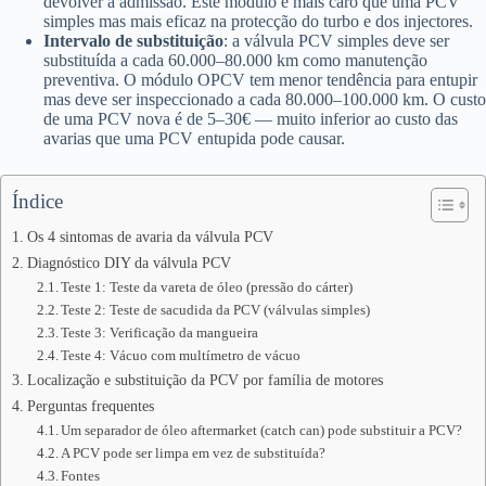
devolver à admissão. Este módulo é mais caro que uma PCV
simples mas mais eficaz na protecção do turbo e dos injectores.
Intervalo de substituição
: a válvula PCV simples deve ser
substituída a cada 60.000–80.000 km como manutenção
preventiva. O módulo OPCV tem menor tendência para entupir
mas deve ser inspeccionado a cada 80.000–100.000 km. O custo
de uma PCV nova é de 5–30€ — muito inferior ao custo das
avarias que uma PCV entupida pode causar.
Índice
Os 4 sintomas de avaria da válvula PCV
Diagnóstico DIY da válvula PCV
Teste 1: Teste da vareta de óleo (pressão do cárter)
Teste 2: Teste de sacudida da PCV (válvulas simples)
Teste 3: Verificação da mangueira
Teste 4: Vácuo com multímetro de vácuo
Localização e substituição da PCV por família de motores
Perguntas frequentes
Um separador de óleo aftermarket (catch can) pode substituir a PCV?
A PCV pode ser limpa em vez de substituída?
Fontes