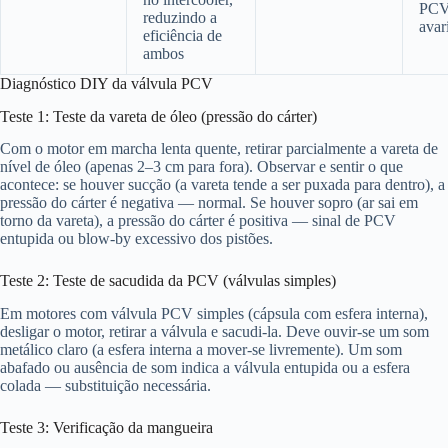
PC
reduzindo a
avar
eficiência de
ambos
Diagnóstico DIY da válvula PCV
Teste 1: Teste da vareta de óleo (pressão do cárter)
Com o motor em marcha lenta quente, retirar parcialmente a vareta de
nível de óleo (apenas 2–3 cm para fora). Observar e sentir o que
acontece: se houver sucção (a vareta tende a ser puxada para dentro), a
pressão do cárter é negativa — normal. Se houver sopro (ar sai em
torno da vareta), a pressão do cárter é positiva — sinal de PCV
entupida ou blow-by excessivo dos pistões.
Teste 2: Teste de sacudida da PCV (válvulas simples)
Em motores com válvula PCV simples (cápsula com esfera interna),
desligar o motor, retirar a válvula e sacudi-la. Deve ouvir-se um som
metálico claro (a esfera interna a mover-se livremente). Um som
abafado ou ausência de som indica a válvula entupida ou a esfera
colada — substituição necessária.
Teste 3: Verificação da mangueira