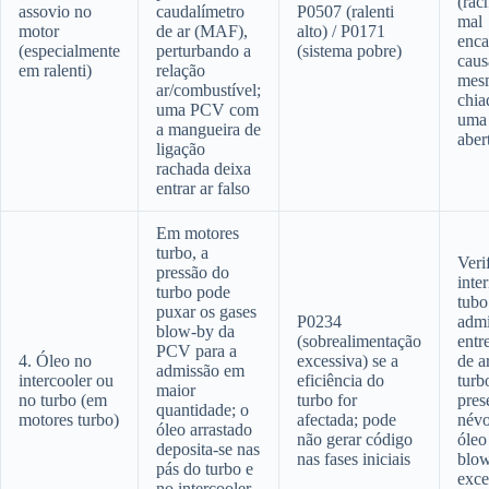
(rac
assovio no
caudalímetro
P0507 (ralenti
mal
motor
de ar (MAF),
alto) / P0171
enca
(especialmente
perturbando a
(sistema pobre)
caus
em ralenti)
relação
mes
ar/combustível;
chia
uma PCV com
uma
a mangueira de
aber
ligação
rachada deixa
entrar ar falso
Em motores
turbo, a
Veri
pressão do
inte
turbo pode
tubo
puxar os gases
P0234
admi
blow-by da
(sobrealimentação
entre
PCV para a
4. Óleo no
excessiva) se a
de a
admissão em
intercooler ou
eficiência do
turb
maior
no turbo (em
turbo for
pres
quantidade; o
motores turbo)
afectada; pode
névo
óleo arrastado
não gerar código
óleo
deposita-se nas
nas fases iniciais
blo
pás do turbo e
exce
no intercooler,