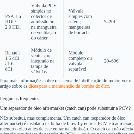
Válvula PCV
simples no
Válvula
PSA 1.6
colector de
simples com
HDi /
admissão ou
esfera;
5–20€
2.0 HDi
na mangueira
mangueiras
de ventilação
de borracha
do cárter
Módulo de
Renault
Módulo
ventilação
1.5 dCi
completo ou
integrado na
20–60€
/ 1.6
válvula
tampa de
dCi
separável
válvulas
Para mais informações sobre o sistema de lubrificação do motor, ver o
artigo sobre as
dicas para a manutenção da bomba de óleo
.
Perguntas frequentes
Um separador de óleo aftermarket (catch can) pode substituir a PCV?
Não substitui, mas complementa. Um catch can (separador de óleo
aftermarket) é instalado na linha de blow-by entre a PCV e a admissão,
retendo o óleo antes de este entrar na admissão. O catch can não afecta