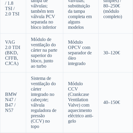
tampa de
válvulas;
simples) /
/ 1.8
válvulas;
substituição
80–250€
TSI /
também tem
da tampa
(módulo
2.0 TSI
válvula PCV
completa em
completo)
separada no
alguns
bloco inferior
modelos
Módulo de
VAG
Módulo
ventilação do
2.0 TDI
OPCV com
cárter na parte
(BKD,
separador de
30–120€
superior do
CFFB,
óleo
bloco, junto
CJCA)
integrado
ao turbo
Sistema de
ventilação do
Módulo
cárter
CCV
BMW
integrado no
(Crankcase
N47 /
cabeçote;
Ventilation
40–150€
B47 /
válvula
Valve) com
N57
reguladora de
aquecimento
pressão
eléctrico anti-
(CCV) no
gelo
topo