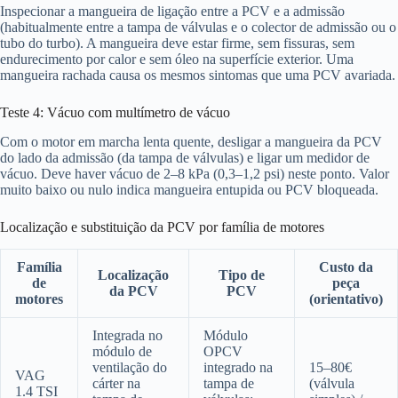
Inspecionar a mangueira de ligação entre a PCV e a admissão
(habitualmente entre a tampa de válvulas e o colector de admissão ou o
tubo do turbo). A mangueira deve estar firme, sem fissuras, sem
endurecimento por calor e sem óleo na superfície exterior. Uma
mangueira rachada causa os mesmos sintomas que uma PCV avariada.
Teste 4: Vácuo com multímetro de vácuo
Com o motor em marcha lenta quente, desligar a mangueira da PCV
do lado da admissão (da tampa de válvulas) e ligar um medidor de
vácuo. Deve haver vácuo de 2–8 kPa (0,3–1,2 psi) neste ponto. Valor
muito baixo ou nulo indica mangueira entupida ou PCV bloqueada.
Localização e substituição da PCV por família de motores
Família
Custo da
Localização
Tipo de
de
peça
da PCV
PCV
motores
(orientativo)
Integrada no
Módulo
módulo de
OPCV
ventilação do
integrado na
15–80€
VAG
cárter na
tampa de
(válvula
1.4 TSI