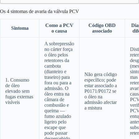
Os 4 sintomas de avaria da válvula PCV
Como a PCV
Código OBD
Dia
Sintoma
o causa
associado
dif
A sobrepressão
no cárter força
Dist
o óleo pelos
rete
retentores da
desg
cambota
(me
(dianteiro e
sint
Não gera código
traseiro) para
mas
1. Consumo
específico; pode
fora ou para a
rete
de óleo
estar associado a
admissão. O
avar
elevado sem
P0171/P0172 se
óleo entra na
caus
fugas externas
o óleo na
câmara de
PCV
visíveis
admissão afectar
combustão e
verif
a mistura
queima —
PCV
fumo azulado
entu
ligeiro pelo
ante
escape que
subst
pode passar
rete
despercebido