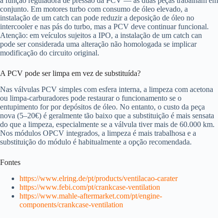
a função reguladora de pressão da PCV — as duas peças trabalham em
conjunto. Em motores turbo com consumo de óleo elevado, a
instalação de um catch can pode reduzir a deposição de óleo no
intercooler e nas pás do turbo, mas a PCV deve continuar funcional.
Atenção: em veículos sujeitos a IPO, a instalação de um catch can
pode ser considerada uma alteração não homologada se implicar
modificação do circuito original.
A PCV pode ser limpa em vez de substituída?
Nas válvulas PCV simples com esfera interna, a limpeza com acetona
ou limpa-carburadores pode restaurar o funcionamento se o
entupimento for por depósitos de óleo. No entanto, o custo da peça
nova (5–20€) é geralmente tão baixo que a substituição é mais sensata
do que a limpeza, especialmente se a válvula tiver mais de 60.000 km.
Nos módulos OPCV integrados, a limpeza é mais trabalhosa e a
substituição do módulo é habitualmente a opção recomendada.
Fontes
https://www.elring.de/pt/products/ventilacao-carater
https://www.febi.com/pt/crankcase-ventilation
https://www.mahle-aftermarket.com/pt/engine-
components/crankcase-ventilation