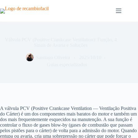
Pular
para
o
conteúdo
Válvula PCV (Positive Crankcase Ventilation): Função, 4
Sinais de Avaria e Soluções
Santiago Oliveira
2025/10/10
Guias especializados
A válvula PCV (Positive Crankcase Ventilation — Ventilação Positiva
do Cárter) é um dos componentes mais baratos do motor e também um
dos mais frequentemente esquecidos na manutenção. A sua função é
controlar o fluxo de gases blow-by (gases de combustão que passam
pelos pistões para o cárter) de volta para a admissão do motor. Quando
entupa ou avaria, cria uma sobrepressão no cárter que pode forçar o