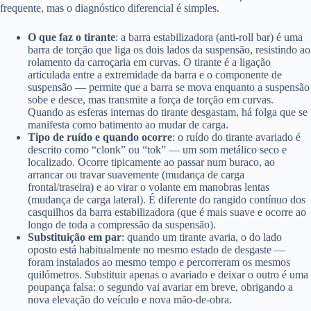
frequente, mas o diagnóstico diferencial é simples.
O que faz o tirante
: a barra estabilizadora (anti-roll bar) é uma
barra de torção que liga os dois lados da suspensão, resistindo ao
rolamento da carroçaria em curvas. O tirante é a ligação
articulada entre a extremidade da barra e o componente de
suspensão — permite que a barra se mova enquanto a suspensão
sobe e desce, mas transmite a força de torção em curvas.
Quando as esferas internas do tirante desgastam, há folga que se
manifesta como batimento ao mudar de carga.
Tipo de ruído e quando ocorre
: o ruído do tirante avariado é
descrito como “clonk” ou “tok” — um som metálico seco e
localizado. Ocorre tipicamente ao passar num buraco, ao
arrancar ou travar suavemente (mudança de carga
frontal/traseira) e ao virar o volante em manobras lentas
(mudança de carga lateral). É diferente do rangido contínuo dos
casquilhos da barra estabilizadora (que é mais suave e ocorre ao
longo de toda a compressão da suspensão).
Substituição em par
: quando um tirante avaria, o do lado
oposto está habitualmente no mesmo estado de desgaste —
foram instalados ao mesmo tempo e percorreram os mesmos
quilómetros. Substituir apenas o avariado e deixar o outro é uma
poupança falsa: o segundo vai avariar em breve, obrigando a
nova elevação do veículo e nova mão-de-obra.