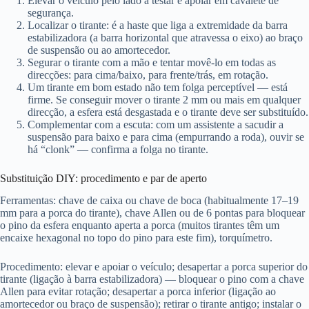
Elevar o veículo pelo lado a testar e apoiar em cavalete de
segurança.
Localizar o tirante: é a haste que liga a extremidade da barra
estabilizadora (a barra horizontal que atravessa o eixo) ao braço
de suspensão ou ao amortecedor.
Segurar o tirante com a mão e tentar movê-lo em todas as
direcções: para cima/baixo, para frente/trás, em rotação.
Um tirante em bom estado não tem folga perceptível — está
firme. Se conseguir mover o tirante 2 mm ou mais em qualquer
direcção, a esfera está desgastada e o tirante deve ser substituído.
Complementar com a escuta: com um assistente a sacudir a
suspensão para baixo e para cima (empurrando a roda), ouvir se
há “clonk” — confirma a folga no tirante.
Substituição DIY: procedimento e par de aperto
Ferramentas: chave de caixa ou chave de boca (habitualmente 17–19
mm para a porca do tirante), chave Allen ou de 6 pontas para bloquear
o pino da esfera enquanto aperta a porca (muitos tirantes têm um
encaixe hexagonal no topo do pino para este fim), torquímetro.
Procedimento: elevar e apoiar o veículo; desapertar a porca superior do
tirante (ligação à barra estabilizadora) — bloquear o pino com a chave
Allen para evitar rotação; desapertar a porca inferior (ligação ao
amortecedor ou braço de suspensão); retirar o tirante antigo; instalar o