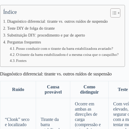
Índice
Diagnóstico diferencial: tirante vs. outros ruídos de suspensão
Teste DIY de folga do tirante
Substituição DIY: procedimento e par de aperto
Perguntas frequentes
Posso conduzir com o tirante da barra estabilizadora avariado?
O tirante da barra estabilizadora é a mesma coisa que o casquilho?
Fontes
Diagnóstico diferencial: tirante vs. outros ruídos de suspensão
Causa
Como
Ruído
Teste
provável
distinguir
Ocorre em
Com veí
ambas as
elevado,
direcções de
segurar o
“Clonk” seco
Tirante da
carga
com a m
e localizado
barra
(compressão e
tentar m