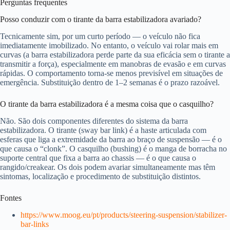
Perguntas frequentes
Posso conduzir com o tirante da barra estabilizadora avariado?
Tecnicamente sim, por um curto período — o veículo não fica
imediatamente imobilizado. No entanto, o veículo vai rolar mais em
curvas (a barra estabilizadora perde parte da sua eficácia sem o tirante a
transmitir a força), especialmente em manobras de evasão e em curvas
rápidas. O comportamento torna-se menos previsível em situações de
emergência. Substituição dentro de 1–2 semanas é o prazo razoável.
O tirante da barra estabilizadora é a mesma coisa que o casquilho?
Não. São dois componentes diferentes do sistema da barra
estabilizadora. O tirante (sway bar link) é a haste articulada com
esferas que liga a extremidade da barra ao braço de suspensão — é o
que causa o “clonk”. O casquilho (bushing) é o manga de borracha no
suporte central que fixa a barra ao chassis — é o que causa o
rangido/creakear. Os dois podem avariar simultaneamente mas têm
sintomas, localização e procedimento de substituição distintos.
Fontes
https://www.moog.eu/pt/products/steering-suspension/stabilizer-
bar-links