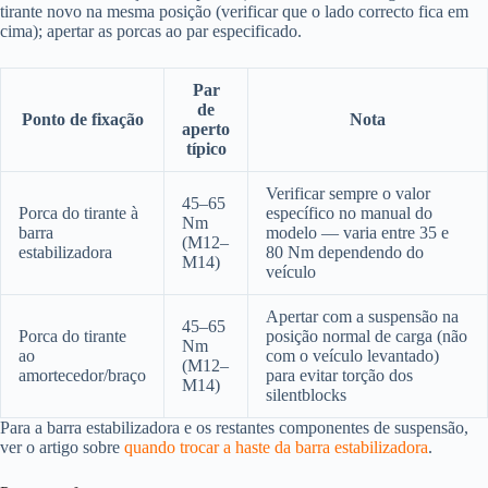
tirante novo na mesma posição (verificar que o lado correcto fica em
cima); apertar as porcas ao par especificado.
Par
de
Ponto de fixação
Nota
aperto
típico
Verificar sempre o valor
45–65
Porca do tirante à
específico no manual do
Nm
barra
modelo — varia entre 35 e
(M12–
estabilizadora
80 Nm dependendo do
M14)
veículo
Apertar com a suspensão na
45–65
Porca do tirante
posição normal de carga (não
Nm
ao
com o veículo levantado)
(M12–
amortecedor/braço
para evitar torção dos
M14)
silentblocks
Para a barra estabilizadora e os restantes componentes de suspensão,
ver o artigo sobre
quando trocar a haste da barra estabilizadora
.