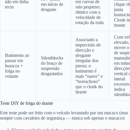
não em linha
em curvas de
em início de
clique r
recta
raio pequeno;
desgaste
junta
rítmico com a
homociné
velocidade de
Clonk ú
rotação da roda
tirante
Com veí
Associado a
elevado,
imprecisão de
mover o
direcção e
de susp
Batimento ao
desgaste
Silentblocks
manualm
passar em
irregular dos
do braço de
em todas
buracos +
pneus; o
suspensão
direcçõe
folga no
batimento é
desgastados
vertical 
volante
mais “suave” e
lateral
“borrachoso”
excessiv
que o clonk do
indica
tirante
silentbl
Teste DIY de folga do tirante
Este teste pode ser feito com o veículo levantado por um macaco (mas
sempre com cavaletes de segurança — nunca sob apenas o macaco):