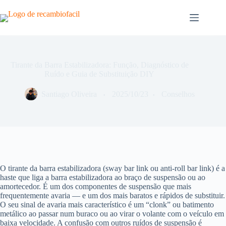
Pular
para
o
conteúdo
Tirante da Barra Estabilizadora: Função, Diagnóstico de
Ruído e Guia de Substituição DIY
Santiago Oliveira
2025/10/23
Conselhos
O tirante da barra estabilizadora (sway bar link ou anti-roll bar link) é a
haste que liga a barra estabilizadora ao braço de suspensão ou ao
amortecedor. É um dos componentes de suspensão que mais
frequentemente avaria — e um dos mais baratos e rápidos de substituir.
O seu sinal de avaria mais característico é um “clonk” ou batimento
metálico ao passar num buraco ou ao virar o volante com o veículo em
baixa velocidade. A confusão com outros ruídos de suspensão é