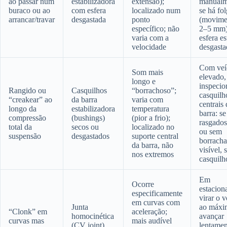
ao passar num
estabilizadora
extensão);
manualm
buraco ou ao
com esfera
localizado num
se há fo
arrancar/travar
desgastada
ponto
(movime
específico; não
2–5 mm)
varia com a
esfera es
velocidade
desgasta
Com veí
Som mais
elevado,
longo e
inspecio
Rangido ou
Casquilhos
“borrachoso”;
casquilh
“creakear” ao
da barra
varia com
centrais 
longo da
estabilizadora
temperatura
barra: se
compressão
(bushings)
(pior a frio);
rasgados
total da
secos ou
localizado no
ou sem
suspensão
desgastados
suporte central
borracha
da barra, não
visível, 
nos extremos
casquilh
Em
Ocorre
estacion
especificamente
virar o v
em curvas com
Junta
ao máxi
“Clonk” em
aceleração;
homocinética
avançar
curvas mas
mais audível
(CV joint)
lentamen