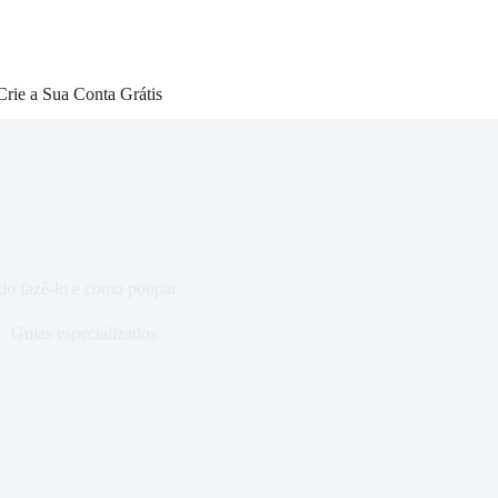
Crie a Sua Conta Grátis
ndo fazê-lo e como poupar
Guias especializados