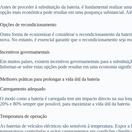
Antes de proceder à substituição da bateria, é fundamental realizar uma
opção mais económica pode resultar em uma poupança substancial. Além 
Opções de recondicionamento
Outra forma de economizar é considerar o recondicionamento da bateria 
nova. No entanto, é essencial garantir que o recondicionamento seja rea
Incentivos governamentais
Em muitos países, existem incentivos governamentais para a substituição 
Informar-se sobre estas opções pode resultar em uma economia significa
Melhores práticas para prolongar a vida útil da bateria
Carregamento adequado
O modo como a bateria é carregada tem um impacto directo na sua long
20% e 80% sempre que possível, para maximizar a vida útil da bateria.
Temperatura de operação
As baterias de veículos eléctricos são sensíveis à temperatura. Expor a 
temperaturas controladas e evitar carregamentos em condições climática