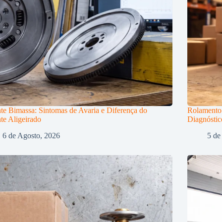
te Bimassa: Sintomas de Avaria e Diferença do
Rolamento 
te Aligeirado
Diagnóstic
6 de Agosto, 2026
5 de