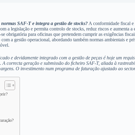
 normas SAF-T e integra a gestão de stocks?
A conformidade fiscal e 
com a legislação e permita controlo de stocks, reduz riscos e aumenta a
 obrigatória para oficinas que pretendem cumprir as exigências fiscais 
ração com a gestão operacional, abordando também normas ambientais e p
óvel.
icado e devidamente integrado com a gestão de peças é hoje um requis
 A correcta geração e submissão do ficheiro SAF-T, aliada à rastreabi
argens. O investimento num programa de faturação ajustado ao sector 
prir?
turação?