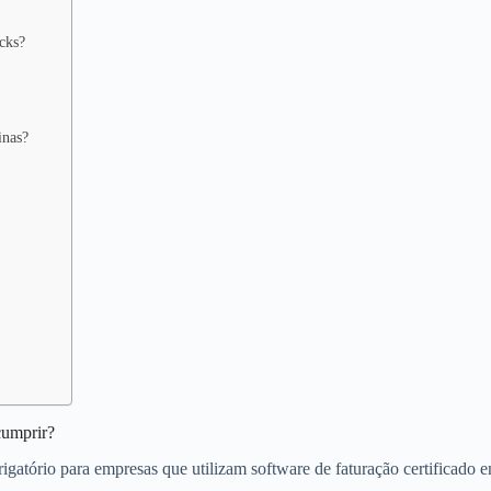
ocks?
inas?
cumprir?
tório para empresas que utilizam software de faturação certificado em P