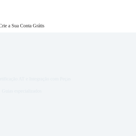
Crie a Sua Conta Grátis
rtificação AT e Integração com Peças
Guias especializados