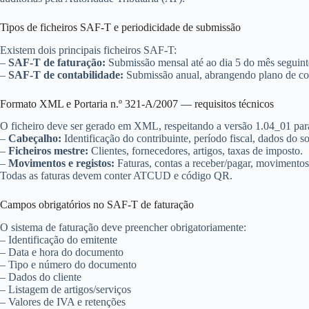
Tipos de ficheiros SAF-T e periodicidade de submissão
Existem dois principais ficheiros SAF-T:
–
SAF-T de faturação:
Submissão mensal até ao dia 5 do mês seguinte a
–
SAF-T de contabilidade:
Submissão anual, abrangendo plano de conta
Formato XML e Portaria n.º 321-A/2007 — requisitos técnicos
O ficheiro deve ser gerado em XML, respeitando a versão 1.04_01 para 
–
Cabeçalho:
Identificação do contribuinte, período fiscal, dados do s
–
Ficheiros mestre:
Clientes, fornecedores, artigos, taxas de imposto.
–
Movimentos e registos:
Faturas, contas a receber/pagar, movimentos
Todas as faturas devem conter ATCUD e código QR.
Campos obrigatórios no SAF-T de faturação
O sistema de faturação deve preencher obrigatoriamente:
– Identificação do emitente
– Data e hora do documento
– Tipo e número do documento
– Dados do cliente
– Listagem de artigos/serviços
– Valores de IVA e retenções