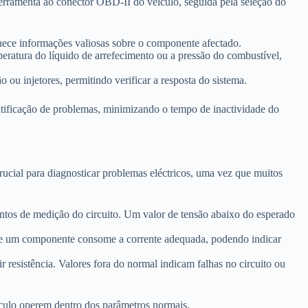
erramenta ao conector OBD-II do veículo, seguida pela seleção do
rnece informações valiosas sobre o componente afectado.
eratura do líquido de arrefecimento ou a pressão do combustível,
ou injetores, permitindo verificar a resposta do sistema.
ntificação de problemas, minimizando o tempo de inactividade do
crucial para diagnosticar problemas eléctricos, uma vez que muitos
pontos de medição do circuito. Um valor de tensão abaixo do esperado
ar se um componente consome a corrente adequada, podendo indicar
 resistência. Valores fora do normal indicam falhas no circuito ou
ículo operem dentro dos parâmetros normais.