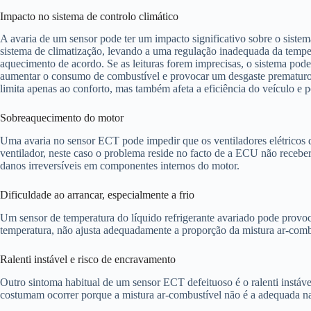
Impacto no sistema de controlo climático
A avaria de um sensor pode ter um impacto significativo sobre o siste
sistema de climatização, levando a uma regulação inadequada da tempera
aquecimento de acordo. Se as leituras forem imprecisas, o sistema pode
aumentar o consumo de combustível e provocar um desgaste prematuro d
limita apenas ao conforto, mas também afeta a eficiência do veículo e 
Sobreaquecimento do motor
Uma avaria no sensor ECT pode impedir que os ventiladores elétricos 
ventilador, neste caso o problema reside no facto de a ECU não receber
danos irreversíveis em componentes internos do motor.
Dificuldade ao arrancar, especialmente a frio
Um sensor de temperatura do líquido refrigerante avariado pode provoc
temperatura, não ajusta adequadamente a proporção da mistura ar-combu
Ralenti instável e risco de encravamento
Outro sintoma habitual de um sensor ECT defeituoso é o ralenti instáv
costumam ocorrer porque a mistura ar-combustível não é a adequada n