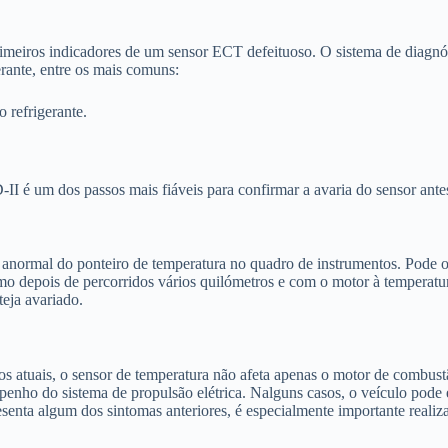
imeiros indicadores de um sensor ECT defeituoso. O sistema de diagnó
erante, entre os mais comuns:
o refrigerante.
II é um dos passos mais fiáveis para confirmar a avaria do sensor antes
normal do ponteiro de temperatura no quadro de instrumentos. Pode osci
o depois de percorridos vários quilómetros e com o motor à temperatu
teja avariado.
os atuais, o sensor de temperatura não afeta apenas o motor de combust
mpenho do sistema de propulsão elétrica. Nalguns casos, o veículo pode
resenta algum dos sintomas anteriores, é especialmente importante reali