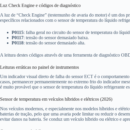
Luz Check Engine e códigos de diagnóstico
A luz de “Check Engine” (testemunho de avaria do motor) é um dos pr
específicos relacionados com o sensor de temperatura do líquido refrig
P0115
: falha geral no circuito do sensor de temperatura do líquid
P0117
: tensão do sensor demasiado baixa.
P0118
: tensão do sensor demasiado alta.
A leitura destes códigos através de uma ferramenta de diagnóstico OBD-
Leituras erráticas no painel de instrumentos
Um indicador visual direto de falha do sensor ECT é o comportamento a
casos, permanecer permanentemente no extremo frio do indicador mesm
é muito provável que o sensor de temperatura do líquido refrigerante es
Sensor de temperatura em veículos híbridos e elétricos (2026)
Nos veículos modernos, e especialmente nos modelos híbridos e elétric
baterias de tração, pelo que uma avaria pode limitar ou reduzir o dese
evitar danos na bateria. Se conduz um veículo híbrido ou elétrico e ap