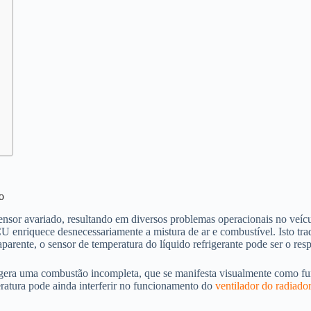
o
sensor avariado, resultando em diversos problemas operacionais no veí
ECU enriquece desnecessariamente a mistura de ar e combustível. Isto 
arente, o sensor de temperatura do líquido refrigerante pode ser o res
a gera uma combustão incompleta, que se manifesta visualmente como fu
ratura pode ainda interferir no funcionamento do
ventilador do radiador