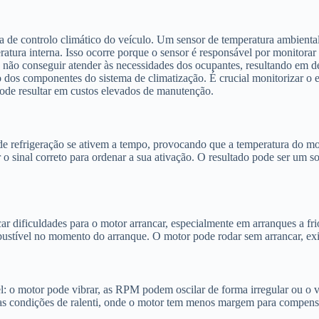
ma de controlo climático do veículo. Um sensor de temperatura ambient
tura interna. Isso ocorre porque o sensor é responsável por monitorar 
 não conseguir atender às necessidades dos ocupantes, resultando em des
os componentes do sistema de climatização. É crucial monitorizar o es
pode resultar em custos elevados de manutenção.
de refrigeração se ativem a tempo, provocando que a temperatura do mo
 o sinal correto para ordenar a sua ativação. O resultado pode ser um 
ar dificuldades para o motor arrancar, especialmente em arranques a fr
stível no momento do arranque. O motor pode rodar sem arrancar, exigir
el: o motor pode vibrar, as RPM podem oscilar de forma irregular ou o 
as condições de ralenti, onde o motor tem menos margem para compensa