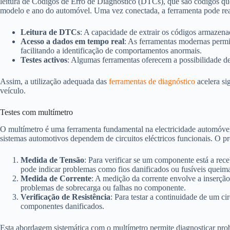
leitura de Códigos de Erro de Diagnóstico (DTCs), que são códigos qu
modelo e ano do automóvel. Uma vez conectada, a ferramenta pode real
Leitura de DTCs
: A capacidade de extrair os códigos armazen
Acesso a dados em tempo real
: As ferramentas modernas permi
facilitando a identificação de comportamentos anormais.
Testes activos
: Algumas ferramentas oferecem a possibilidade de
Assim, a utilização adequada das
ferramentas de diagnóstico
acelera si
veículo.
Testes com multímetro
O multímetro é uma ferramenta fundamental na electricidade automóvel, u
sistemas automotivos dependem de circuitos eléctricos funcionais. O p
Medida de Tensão
: Para verificar se um componente está a rec
pode indicar problemas como fios danificados ou fusíveis queim
Medida de Corrente
: A medição da corrente envolve a inserçã
problemas de sobrecarga ou falhas no componente.
Verificação de Resistência
: Para testar a continuidade de um c
componentes danificados.
Esta abordagem sistemática com o multímetro permite diagnosticar prob