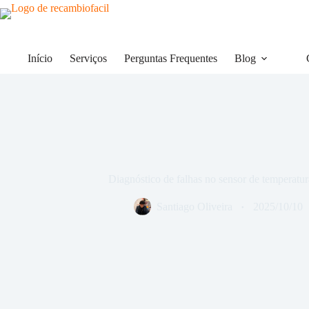
Pular
para
o
conteúdo
Início
Serviços
Perguntas Frequentes
Blog
Diagnóstico de falhas no sensor de temperatura
Santiago Oliveira
2025/10/10