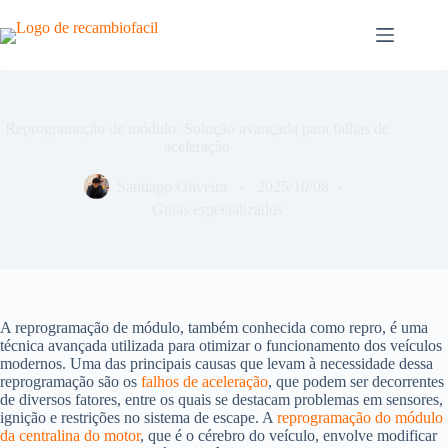
Pular
para
o
conteúdo
Reprogramação de módulo: Solução avançada para falhas de
aceleração
Santiago Oliveira
2025/10/08
Guias especializados
A reprogramação de módulo, também conhecida como repro, é uma
técnica avançada utilizada para otimizar o funcionamento dos veículos
modernos. Uma das principais causas que levam à necessidade dessa
reprogramação são os
falhos de aceleração
, que podem ser decorrentes
de diversos fatores, entre os quais se destacam problemas em sensores,
ignição e restrições no sistema de escape. A
reprogramação do módulo
da centralina do motor
, que é o cérebro do veículo, envolve modificar