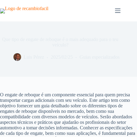
Pular
para
o
conteúdo
Que tipo de engate de reboque é o mais adequado para o teu
veículo?
Luis Pérez
2025/02/25
Guias especializados
O engate de reboque é um componente essencial para quem precisa
transportar cargas adicionais com seu veículo. Este artigo tem como
objetivo fornecer um guia detalhado sobre os diferentes tipos de
engates de reboque disponíveis no mercado, bem como sua
compatibilidade com diversos modelos de veículos. Serão abordados
aspectos técnicos e práticos que ajudarão os profissionais do setor
automotivo a tomar decisões informadas. Conhecer as especificações
de cada tipo de engate, bem como suas aplicações, é fundamental para