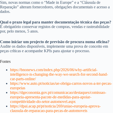
Sim, novas normas como o “Made in Europe” e a “Cláusula de
Reparação” alteram fornecedores, obrigações documentais e acesso a
dados.
Qual o prazo legal para manter documentação técnica das peças?
É obrigatório conservar registos de compras, vendas e rastreabilidade
por, pelo menos, 5 anos.
Como iniciar um projecto de previsão de procura numa oficina?
Audite os dados disponíveis, implemente uma prova de conceito em
peças críticas e acompanhe KPIs para ajustar o processo.
Fontes
https://bnonews.com/index.php/2026/06/why-artificial-
intelligence-is-changing-the-way-we-search-for-second-hand-
car-parts-online/
https://www.auto.pt/noticias/ue-obriga-carros-novos-a-ter-pecas-
europeias
https://dgeconomia.gov.pt/comunicacao/destaques/comissao-
europeia-apresenta-pacote-de-medidas-para-apoiar-
competitividade-do-setor-automovel.aspx
https://dpai.acap.pt/pt/noticia/269/uniao-europeia-aprova-
clausula-de-reparacao-para-pecas-de-automoveis