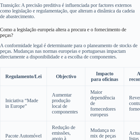
Transição: A precisão preditiva é influenciada por factores externos
como legislação e regulamentação, que alteram a dinâmica da cadeia
de abastecimento.
Como a legislação europeia altera a procura e o fornecimento de
peças?
A conformidade legal é determinante para o planeamento de stocks de
peças. Mudanças nas normas europeias e portuguesas impactam
directamente a disponibilidade e a escolha de componentes.
Impacto
A
Regulamento/Lei
Objectivo
para oficinas
reco
Maior
Aumentar
dependência
Reve
Iniciativa “Made
produção
de
contr
in Europe”
local de
fornecedores
forne
componentes
europeus
Redução de
Mudança no
emissões,
Actua
Pacote Automóvel
mix de peças
apoio à
lista