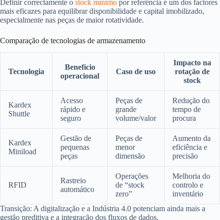
Definir correctamente o
stock mínimo
por referência é um dos factores
mais eficazes para equilibrar disponibilidade e capital imobilizado,
especialmente nas peças de maior rotatividade.
Comparação de tecnologias de armazenamento
Impacto na
Benefício
Tecnologia
Caso de uso
rotação de
operacional
stock
Acesso
Peças de
Redução do
Kardex
rápido e
grande
tempo de
Shuttle
seguro
volume/valor
procura
Gestão de
Peças de
Aumento da
Kardex
pequenas
menor
eficiência e
Miniload
peças
dimensão
precisão
Operações
Melhoria do
Rastreio
RFID
de “stock
controlo e
automático
zero”
inventário
Transição: A digitalização e a Indústria 4.0 potenciam ainda mais a
gestão preditiva e a integração dos fluxos de dados.