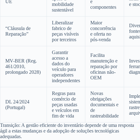
UE
e
mobilidade
e sto
componentes
sustentável
Liberalizar
Maior
Diver
“Cláusula de
fabrico de
concorrência
fonte
Reparação”
peças visíveis
e oferta no
aquis
por terceiros
pós-venda
Garantir
Facilita
acesso a
MV-BER (Reg.
manutenção e
Inves
dados do
461/2010,
reparação por
ferra
veículo para
prolongado 2028)
oficinas não-
diagn
operadores
OEM
independentes
Regras para
Novas
Impl
comércio de
obrigações
DL 24/2024
siste
peças usadas
documentais e
(Portugal)
rastre
e veículos em
de
arqui
fim de vida
rastreabilidade
Transição: A gestão eficiente do inventário depende de uma resposta
ágil a estas mudanças e da adopção de soluções tecnológicas
adequadas.