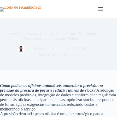
Pular
para
o
conteúdo
Previsão de Procura de Peças Auto: Como Usar Dados
Históricos para Comprar Melhor
André Ferreira Capelo
2026/06/11
Inovação e tendências
Como podem as oficinas automóveis aumentar a precisão na
previsão da procura de peças e reduzir ruturas de stock?
A adopção
de modelos preditivos, integração de dados e conformidade regulatória
permite às oficinas antecipar tendências, optimizar stocks e responder
de forma ágil às exigências do mercado, reduzindo custos e
melhorando o serviço.
A previsão demanda peças oficina é um pilar estratégico para a