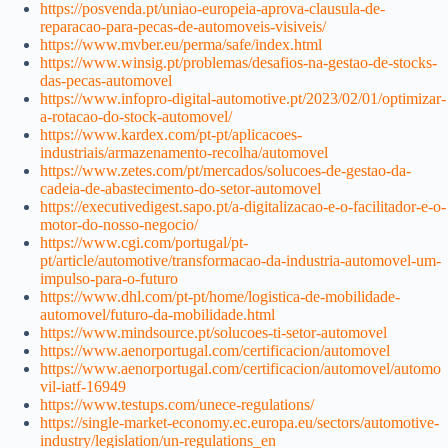
https://posvenda.pt/uniao-europeia-aprova-clausula-de-
reparacao-para-pecas-de-automoveis-visiveis/
https://www.mvber.eu/perma/safe/index.html
https://www.winsig.pt/problemas/desafios-na-gestao-de-stocks-
das-pecas-automovel
https://www.infopro-digital-automotive.pt/2023/02/01/optimizar-
a-rotacao-do-stock-automovel/
https://www.kardex.com/pt-pt/aplicacoes-
industriais/armazenamento-recolha/automovel
https://www.zetes.com/pt/mercados/solucoes-de-gestao-da-
cadeia-de-abastecimento-do-setor-automovel
https://executivedigest.sapo.pt/a-digitalizacao-e-o-facilitador-e-o-
motor-do-nosso-negocio/
https://www.cgi.com/portugal/pt-
pt/article/automotive/transformacao-da-industria-automovel-um-
impulso-para-o-futuro
https://www.dhl.com/pt-pt/home/logistica-de-mobilidade-
automovel/futuro-da-mobilidade.html
https://www.mindsource.pt/solucoes-ti-setor-automovel
https://www.aenorportugal.com/certificacion/automovel
https://www.aenorportugal.com/certificacion/automovel/automo
vil-iatf-16949
https://www.testups.com/unece-regulations/
https://single-market-economy.ec.europa.eu/sectors/automotive-
industry/legislation/un-regulations_en