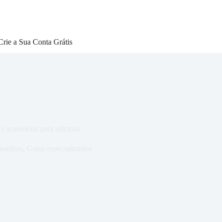
Crie a Sua Conta Grátis
e acessórios para oficinas
nselhos
,
Guias especializados