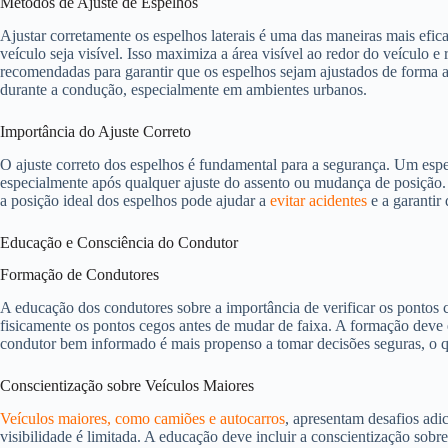
Métodos de Ajuste de Espelhos
Ajustar corretamente os espelhos laterais é uma das maneiras mais ef
veículo seja visível. Isso maximiza a área visível ao redor do veícul
recomendadas para garantir que os espelhos sejam ajustados de forma a 
durante a condução, especialmente em ambientes urbanos.
Importância do Ajuste Correto
O ajuste correto dos espelhos é fundamental para a segurança. Um espel
especialmente após qualquer ajuste do assento ou mudança de posição.
a posição ideal dos espelhos pode ajudar a
evitar acidentes
e a garantir
Educação e Consciência do Condutor
Formação de Condutores
A educação dos condutores sobre a importância de verificar os pontos ce
fisicamente os pontos cegos antes de mudar de faixa. A formação deve 
condutor bem informado é mais propenso a tomar decisões seguras, o qu
Conscientização sobre Veículos Maiores
Veículos maiores, como camiões e autocarros
, apresentam desafios adi
visibilidade é limitada. A educação deve incluir a conscientização sob