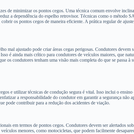
icazes de minimizar os pontos cegos. Uma técnica comum envolve incli
o e reduz a dependência do espelho retrovisor. Técnicas como o método
cobrir os pontos cegos de maneira eficiente. A prática regular de ajust
ho mal ajustado pode criar áreas cegas perigosas. Condutores devem ser
 Isso é ainda mais crítico para condutores de veículos maiores, que n
 que os condutores tenham uma visão mais completa do que se passa à s
gos e utilizar técnicas de condução segura é vital. Isso inclui o ensino
enfatizar a responsabilidade do condutor em garantir a segurança não a
e pode contribuir para a redução dos acidentes de viação.
cionais em termos de pontos cegos. Condutores devem ser alertados sobr
re veículos menores, como motocicletas, que podem facilmente desaparec