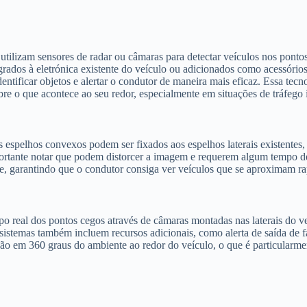
lizam sensores de radar ou câmaras para detectar veículos nos pontos
tegrados à eletrónica existente do veículo ou adicionados como acessório
entificar objetos e alertar o condutor de maneira mais eficaz. Essa tecn
re o que acontece ao seu redor, especialmente em situações de tráfego 
espelhos convexos podem ser fixados aos espelhos laterais existentes,
portante notar que podem distorcer a imagem e requerem algum tempo de
ade, garantindo que o condutor consiga ver veículos que se aproximam ra
 real dos pontos cegos através de câmaras montadas nas laterais do v
sistemas também incluem recursos adicionais, como alerta de saída de f
ão em 360 graus do ambiente ao redor do veículo, o que é particularme