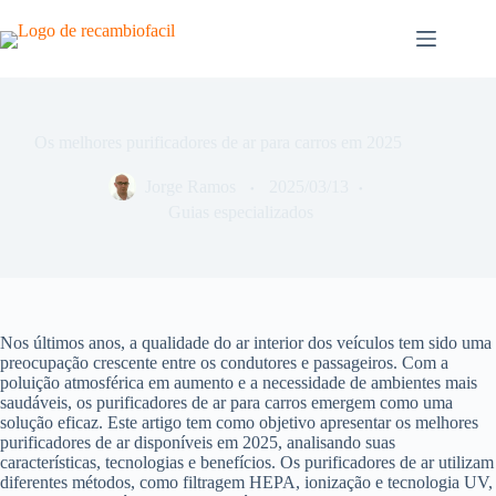
Pular
para
o
conteúdo
Os melhores purificadores de ar para carros em 2025
Jorge Ramos
2025/03/13
Guias especializados
Nos últimos anos, a qualidade do ar interior dos veículos tem sido uma
preocupação crescente entre os condutores e passageiros. Com a
poluição atmosférica em aumento e a necessidade de ambientes mais
saudáveis, os purificadores de ar para carros emergem como uma
solução eficaz. Este artigo tem como objetivo apresentar os melhores
purificadores de ar disponíveis em 2025, analisando suas
características, tecnologias e benefícios. Os purificadores de ar utilizam
diferentes métodos, como filtragem HEPA, ionização e tecnologia UV,