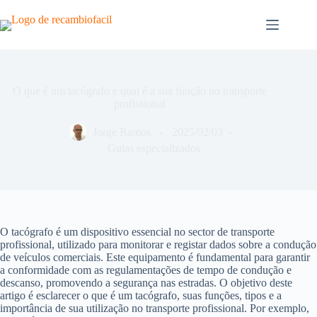
Pular
para
o
conteúdo
O que é um tacógrafo e qual é a sua função no transporte
profissional
Jorge Ramos
2025/02/03
Guias especializados
O tacógrafo é um dispositivo essencial no sector de transporte
profissional, utilizado para monitorar e registar dados sobre a condução
de veículos comerciais. Este equipamento é fundamental para garantir
a conformidade com as regulamentações de tempo de condução e
descanso, promovendo a segurança nas estradas. O objetivo deste
artigo é esclarecer o que é um tacógrafo, suas funções, tipos e a
importância de sua utilização no transporte profissional. Por exemplo,