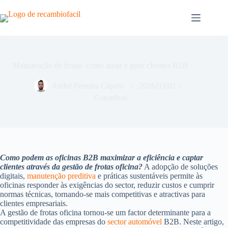
Pular
para
o
conteúdo
Manutenção de frotas: como atrair e gerir clientes B2B
André Ferreira Capelo
2026/03/02
Conselhos
Como podem as oficinas B2B maximizar a eficiência e captar
clientes através da gestão de frotas oficina?
A adopção de soluções
digitais,
manutenção preditiva
e práticas sustentáveis permite às
oficinas responder às exigências do sector, reduzir custos e cumprir
normas técnicas, tornando-se mais competitivas e atractivas para
clientes empresariais.
A gestão de frotas oficina tornou-se um factor determinante para a
competitividade das empresas do
sector automóvel
B2B. Neste artigo,