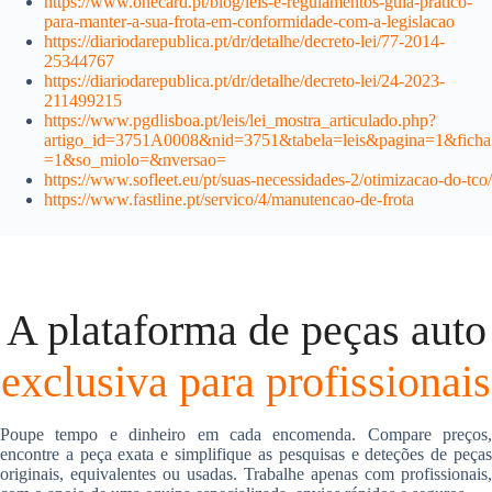
https://www.onecard.pt/blog/leis-e-regulamentos-guia-pratico-
para-manter-a-sua-frota-em-conformidade-com-a-legislacao
https://diariodarepublica.pt/dr/detalhe/decreto-lei/77-2014-
25344767
https://diariodarepublica.pt/dr/detalhe/decreto-lei/24-2023-
211499215
https://www.pgdlisboa.pt/leis/lei_mostra_articulado.php?
artigo_id=3751A0008&nid=3751&tabela=leis&pagina=1&ficha
=1&so_miolo=&nversao=
https://www.sofleet.eu/pt/suas-necessidades-2/otimizacao-do-tco/
https://www.fastline.pt/servico/4/manutencao-de-frota
A plataforma de peças auto
exclusiva para profissionais
Poupe tempo e dinheiro em cada encomenda. Compare preços,
encontre a peça exata e simplifique as pesquisas e deteções de peças
originais, equivalentes ou usadas. Trabalhe apenas com profissionais,