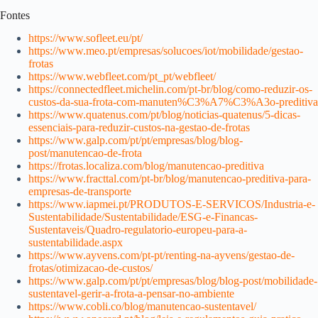
Fontes
https://www.sofleet.eu/pt/
https://www.meo.pt/empresas/solucoes/iot/mobilidade/gestao-
frotas
https://www.webfleet.com/pt_pt/webfleet/
https://connectedfleet.michelin.com/pt-br/blog/como-reduzir-os-
custos-da-sua-frota-com-manuten%C3%A7%C3%A3o-preditiva
https://www.quatenus.com/pt/blog/noticias-quatenus/5-dicas-
essenciais-para-reduzir-custos-na-gestao-de-frotas
https://www.galp.com/pt/pt/empresas/blog/blog-
post/manutencao-de-frota
https://frotas.localiza.com/blog/manutencao-preditiva
https://www.fracttal.com/pt-br/blog/manutencao-preditiva-para-
empresas-de-transporte
https://www.iapmei.pt/PRODUTOS-E-SERVICOS/Industria-e-
Sustentabilidade/Sustentabilidade/ESG-e-Financas-
Sustentaveis/Quadro-regulatorio-europeu-para-a-
sustentabilidade.aspx
https://www.ayvens.com/pt-pt/renting-na-ayvens/gestao-de-
frotas/otimizacao-de-custos/
https://www.galp.com/pt/pt/empresas/blog/blog-post/mobilidade-
sustentavel-gerir-a-frota-a-pensar-no-ambiente
https://www.cobli.co/blog/manutencao-sustentavel/