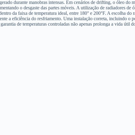
 gerado durante manobras intensas. Em cenários de drifting, o óleo do m
ntando o desgaste das partes móveis. A utilização de radiadores de ól
dentro da faixa de temperatura ideal, entre 180° e 200°F. A escolha do
nte a eficiência do resfriamento. Uma instalação correta, incluindo o p
a garantia de temperaturas controladas não apenas prolonga a vida úti