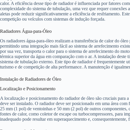
calor. A eficiência desse tipo de radiador é influenciada por fatores co
complexidade do sistema de tubulação, uma vez que requer conexões ade
aletas pode reduzir significativamente a eficiência de resfriamento. 
competição ou veículos com sistemas de indução forçada.
Radiadores Água-para-Óleo
Os radiadores água-para-óleo realizam a transferência de calor do óle
permitindo uma integração mais fácil ao sistema de arrefecimento exis
por sua vez, transporta o calor para o sistema de arrefecimento do mot
térmica superior da água em comparação com o ar. A instalação deste t
sistema de tubulação externo. Este tipo de radiador é frequentemente 
turismo e de competição de alta performance. A manutenção é igualment
Instalação de Radiadores de Óleo
Localização e Posicionamento
A localização e posicionamento do radiador de óleo são cruciais para 
deve ser instalado. O radiador deve ser posicionado em uma área com fl
25 mm (1 pol) de ventoinhas e 50 mm (2 pol) de outros componentes, co
fontes de calor, como coletor de escape ou turbocompressores, para im
inadequado pode resultar em superaquecimento e, consequentemente, f