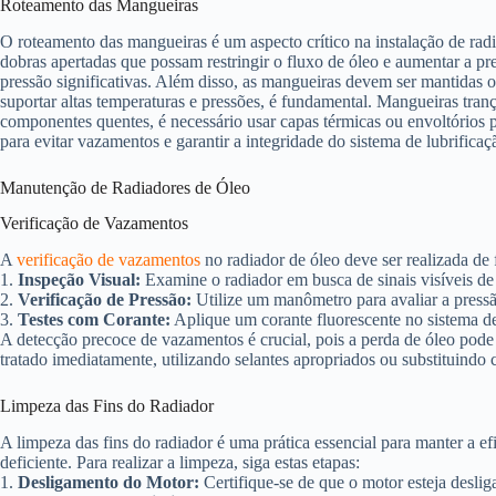
Roteamento das Mangueiras
O roteamento das mangueiras é um aspecto crítico na instalação de radi
dobras apertadas que possam restringir o fluxo de óleo e aumentar a pr
pressão significativas. Além disso, as mangueiras devem ser mantidas o 
suportar altas temperaturas e pressões, é fundamental. Mangueiras tran
componentes quentes, é necessário usar capas térmicas ou envoltórios p
para evitar vazamentos e garantir a integridade do sistema de lubrificaç
Manutenção de Radiadores de Óleo
Verificação de Vazamentos
A
verificação de vazamentos
no radiador de óleo deve ser realizada de 
1.
Inspeção Visual:
Examine o radiador em busca de sinais visíveis de
2.
Verificação de Pressão:
Utilize um manômetro para avaliar a pressã
3.
Testes com Corante:
Aplique um corante fluorescente no sistema de 
A detecção precoce de vazamentos é crucial, pois a perda de óleo pode
tratado imediatamente, utilizando selantes apropriados ou substituindo
Limpeza das Fins do Radiador
A limpeza das fins do radiador é uma prática essencial para manter a efi
deficiente. Para realizar a limpeza, siga estas etapas:
1.
Desligamento do Motor:
Certifique-se de que o motor esteja deslig