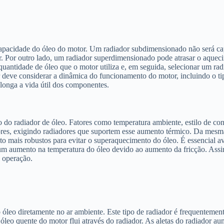
apacidade do óleo do motor. Um radiador subdimensionado não será cap
. Por outro lado, um radiador superdimensionado pode atrasar o aqueci
a quantidade de óleo que o motor utiliza e, em seguida, selecionar um r
r deve considerar a dinâmica do funcionamento do motor, incluindo o ti
onga a vida útil dos componentes.
do radiador de óleo. Fatores como temperatura ambiente, estilo de cond
res, exigindo radiadores que suportem esse aumento térmico. Da mesma 
o mais robustos para evitar o superaquecimento do óleo. É essencial av
m aumento na temperatura do óleo devido ao aumento da fricção. Assim, 
e operação.
o óleo diretamente no ar ambiente. Este tipo de radiador é frequenteme
óleo quente do motor flui através do radiador. As aletas do radiador aum