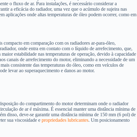
nte o fluxo de ar. Para instalações, é necessário considerar a
ntir a eficácia do radiador, uma vez que o acúmulo de sujeira nas
e em aplicações onde altas temperaturas de óleo podem ocorrer, como em
mais compacto em comparação com os radiadores ar-para-óleo,
radiador, onde entra em contato com o líquido de arrefecimento, que,
ma maior estabilidade nas temperaturas de operação, devido à capacidade
 aos canais de arrefecimento do motor, eliminando a necessidade de um
 mais consistente das temperaturas do óleo, como em veículos de
pode levar ao superaquecimento e danos ao motor.
 a disposição do compartimento do motor determinam onde o radiador
 circulação de ar é máxima. É essencial manter uma distância mínima de
Além disso, deve-se garantir uma distância mínima de 150 mm (6 pol) de
ter sua viscosidade e
propriedades lubricantes
. Um posicionamento