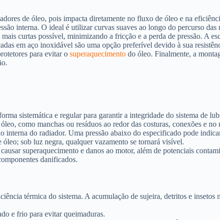
adores de óleo, pois impacta diretamente no fluxo de óleo e na eficiênc
essão interna. O ideal é utilizar curvas suaves ao longo do percurso da
mais curtas possível, minimizando a fricção e a perda de pressão. A esc
çadas em aço inoxidável são uma opção preferível devido à sua resistênc
rotetores para evitar o
superaquecimento
do óleo. Finalmente, a montag
ão.
forma sistemática e regular para garantir a integridade do sistema de lu
 óleo, como manchas ou resíduos ao redor das costuras, conexões e no 
o interna do radiador. Uma pressão abaixo do especificado pode indica
óleo; sob luz negra, qualquer vazamento se tornará visível.
 causar superaquecimento e danos ao motor, além de potenciais contami
 componentes danificados.
ciência térmica do sistema. A acumulação de sujeira, detritos e insetos n
ado e frio para evitar queimaduras.