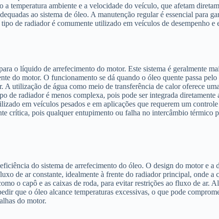
mo a temperatura ambiente e a velocidade do veículo, que afetam diretame
quadas ao sistema de óleo. A manutenção regular é essencial para gara
Este tipo de radiador é comumente utilizado em veículos de desempenho 
o para o líquido de arrefecimento do motor. Este sistema é geralmente 
tente do motor. O funcionamento se dá quando o óleo quente passa pelo 
or. A utilização de água como meio de transferência de calor oferece u
ipo de radiador é menos complexa, pois pode ser integrada diretamente
utilizado em veículos pesados e em aplicações que requerem um controle
e crítica, pois qualquer entupimento ou falha no intercâmbio térmico 
a eficiência do sistema de arrefecimento do óleo. O design do motor e
uxo de ar constante, idealmente à frente do radiador principal, onde a
mo o capô e as caixas de roda, para evitar restrições ao fluxo de ar. 
pedir que o óleo alcance temperaturas excessivas, o que pode comprome
alhas do motor.