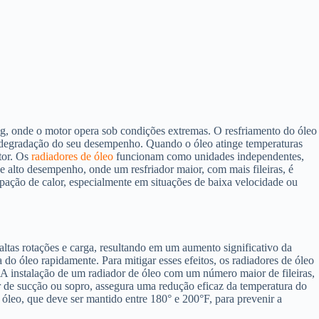
ng, onde o motor opera sob condições extremas. O resfriamento do óleo
à degradação do seu desempenho. Quando o óleo atinge temperaturas
tor. Os
radiadores de óleo
funcionam como unidades independentes,
de alto desempenho, onde um resfriador maior, com mais fileiras, é
ipação de calor, especialmente em situações de baixa velocidade ou
altas rotações e carga, resultando em um aumento significativo da
do óleo rapidamente. Para mitigar esses efeitos, os radiadores de óleo
 A instalação de um radiador de óleo com um número maior de fileiras,
r de sucção ou sopro, assegura uma redução eficaz da temperatura do
do óleo, que deve ser mantido entre 180° e 200°F, para prevenir a