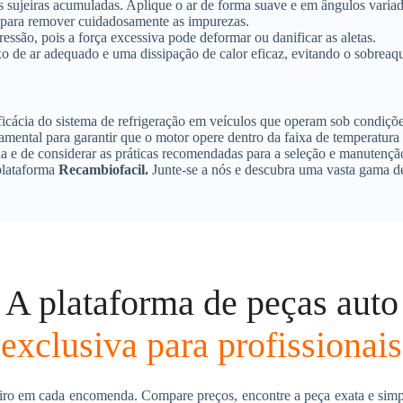
 sujeiras acumuladas. Aplique o ar de forma suave e em ângulos variado
a para remover cuidadosamente as impurezas.
ressão, pois a força excessiva pode deformar ou danificar as aletas.
xo de ar adequado e uma dissipação de calor eficaz, evitando o sobrea
cácia do sistema de refrigeração em veículos que operam sob condições
damental para garantir que o motor opere dentro da faixa de temperatur
a e de considerar as práticas recomendadas para a seleção e manutençã
 plataforma
Recambiofacil.
Junte-se a nós e descubra uma vasta gama de
A plataforma de peças auto
exclusiva para profissionais
ro em cada encomenda. Compare preços, encontre a peça exata e simpl