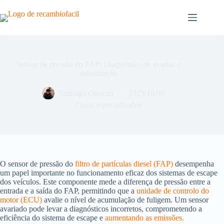
Pular
para
o
conteúdo
Sensor de pressão do FAP: Diagnóstico de avarias e
substituição
Santiago Oliveira
2025/10/09
Guias especializados
O sensor de pressão do
filtro de partículas diesel (FAP)
desempenha
um papel importante no funcionamento eficaz dos sistemas de escape
dos veículos. Este componente mede a diferença de pressão entre a
entrada e a saída do FAP, permitindo que a
unidade de controlo do
motor (ECU)
avalie o nível de acumulação de fuligem. Um sensor
avariado pode levar a diagnósticos incorretos, comprometendo a
eficiência do sistema de escape e
aumentando as emissões.