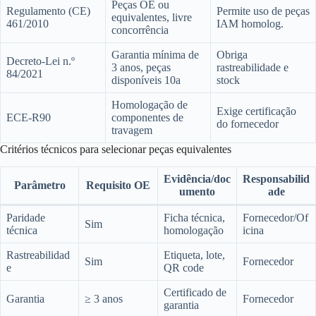
Peças OE ou
Regulamento (CE)
Permite uso de peças
equivalentes, livre
461/2010
IAM homolog.
concorrência
Garantia mínima de
Obriga
Decreto-Lei n.º
3 anos, peças
rastreabilidade e
84/2021
disponíveis 10a
stock
Homologação de
Exige certificação
ECE-R90
componentes de
do fornecedor
travagem
Critérios técnicos para selecionar peças equivalentes
Evidência/doc
Responsabilid
Parâmetro
Requisito OE
umento
ade
Paridade
Ficha técnica,
Fornecedor/Of
Sim
técnica
homologação
icina
Rastreabilidad
Etiqueta, lote,
Sim
Fornecedor
e
QR code
Certificado de
Garantia
≥ 3 anos
Fornecedor
garantia