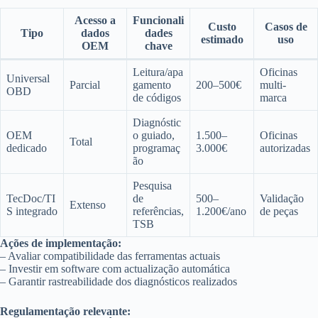
Acesso a
Funcionali
Custo
Casos de
Tipo
dados
dades
estimado
uso
OEM
chave
Leitura/apa
Oficinas
Universal
Parcial
gamento
200–500€
multi-
OBD
de códigos
marca
Diagnóstic
OEM
o guiado,
1.500–
Oficinas
Total
dedicado
programaç
3.000€
autorizadas
ão
Pesquisa
TecDoc/TI
de
500–
Validação
Extenso
S integrado
referências,
1.200€/ano
de peças
TSB
Ações de implementação:
– Avaliar compatibilidade das ferramentas actuais
– Investir em software com actualização automática
– Garantir rastreabilidade dos diagnósticos realizados
Regulamentação relevante: