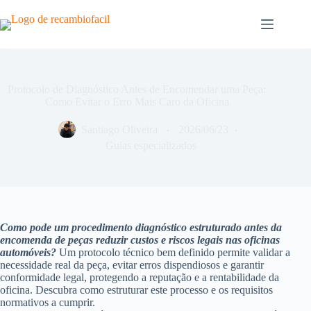
Pular
para
o
conteúdo
Protocolo de Diagnóstico Antes de Encomendar uma Peça:
Como Evitar o Erro Mais Caro da Oficina
Santiago Oliveira
2026/06/23
Guias especializados
Como pode um procedimento diagnóstico estruturado antes da
encomenda de peças reduzir custos e riscos legais nas oficinas
automóveis?
Um protocolo técnico bem definido permite validar a
necessidade real da peça, evitar erros dispendiosos e garantir
conformidade legal, protegendo a reputação e a rentabilidade da
oficina. Descubra como estruturar este processo e os requisitos
normativos a cumprir.