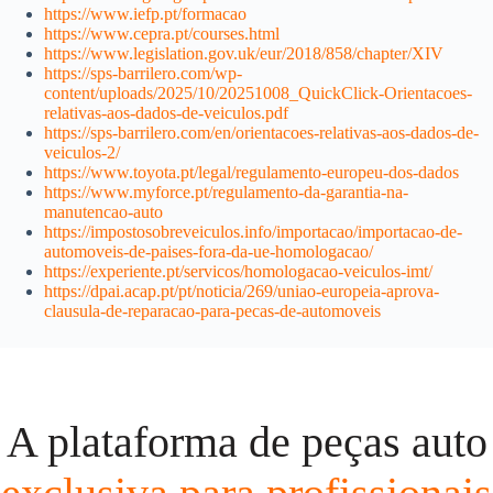
https://www.iefp.pt/formacao
https://www.cepra.pt/courses.html
https://www.legislation.gov.uk/eur/2018/858/chapter/XIV
https://sps-barrilero.com/wp-
content/uploads/2025/10/20251008_QuickClick-Orientacoes-
relativas-aos-dados-de-veiculos.pdf
https://sps-barrilero.com/en/orientacoes-relativas-aos-dados-de-
veiculos-2/
https://www.toyota.pt/legal/regulamento-europeu-dos-dados
https://www.myforce.pt/regulamento-da-garantia-na-
manutencao-auto
https://impostosobreveiculos.info/importacao/importacao-de-
automoveis-de-paises-fora-da-ue-homologacao/
https://experiente.pt/servicos/homologacao-veiculos-imt/
https://dpai.acap.pt/pt/noticia/269/uniao-europeia-aprova-
clausula-de-reparacao-para-pecas-de-automoveis
A plataforma de peças auto