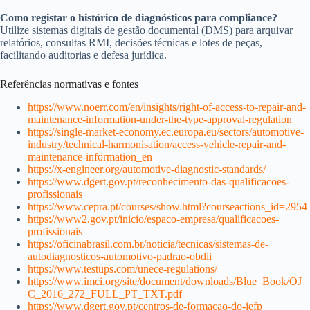
Como registar o histórico de diagnósticos para compliance?
Utilize sistemas digitais de gestão documental (DMS) para arquivar
relatórios, consultas RMI, decisões técnicas e lotes de peças,
facilitando auditorias e defesa jurídica.
Referências normativas e fontes
https://www.noerr.com/en/insights/right-of-access-to-repair-and-
maintenance-information-under-the-type-approval-regulation
https://single-market-economy.ec.europa.eu/sectors/automotive-
industry/technical-harmonisation/access-vehicle-repair-and-
maintenance-information_en
https://x-engineer.org/automotive-diagnostic-standards/
https://www.dgert.gov.pt/reconhecimento-das-qualificacoes-
profissionais
https://www.cepra.pt/courses/show.html?courseactions_id=2954
https://www2.gov.pt/inicio/espaco-empresa/qualificacoes-
profissionais
https://oficinabrasil.com.br/noticia/tecnicas/sistemas-de-
autodiagnosticos-automotivo-padrao-obdii
https://www.testups.com/unece-regulations/
https://www.imci.org/site/document/downloads/Blue_Book/OJ_
C_2016_272_FULL_PT_TXT.pdf
https://www.dgert.gov.pt/centros-de-formacao-do-iefp