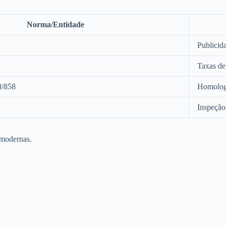
Norma/Entidade
Publicid
Taxas de
8/858
Homolog
Inspeção
 modernas.