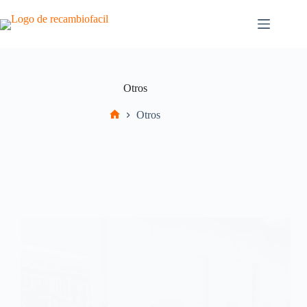
Saltar
al
contenido
Otros
Otros
Inicio