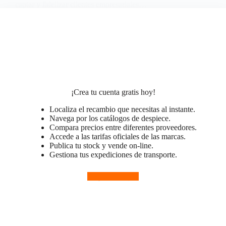
captar y fidelizar clientes empresariales…
Luis Pérez
13 de junio de 2026
¡Crea tu cuenta gratis hoy!
Localiza el recambio que necesitas al instante.
Navega por los catálogos de despiece.
Compara precios entre diferentes proveedores.
Accede a las tarifas oficiales de las marcas.
Publica tu stock y vende on-line.
Gestiona tus expediciones de transporte.
Regístrate ya!