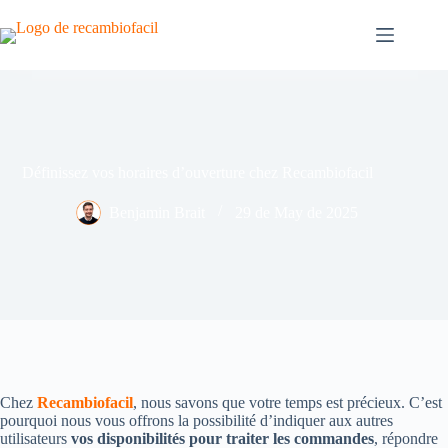
Skip
to
content
Définissez vos horaires d’ouverture chez Recambiofacil
Benjamin Brait
29 de May de 2025
Chez
Recambiofacil
, nous savons que votre temps est précieux. C’est
pourquoi nous vous offrons la possibilité d’indiquer aux autres
utilisateurs
vos disponibilités pour traiter les commandes
, répondre