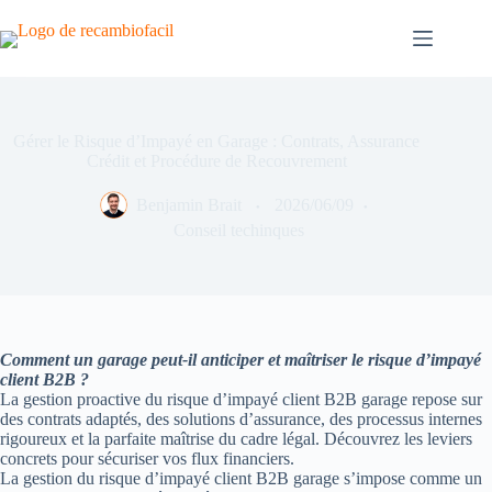
Skip
to
content
Gérer le Risque d’Impayé en Garage : Contrats, Assurance
Crédit et Procédure de Recouvrement
Benjamin Brait
2026/06/09
Conseil techinques
Comment un garage peut-il anticiper et maîtriser le risque d’impayé
client B2B ?
La gestion proactive du risque d’impayé client B2B garage repose sur
des contrats adaptés, des solutions d’assurance, des processus internes
rigoureux et la parfaite maîtrise du cadre légal. Découvrez les leviers
concrets pour sécuriser vos flux financiers.
La gestion du risque d’impayé client B2B garage s’impose comme un