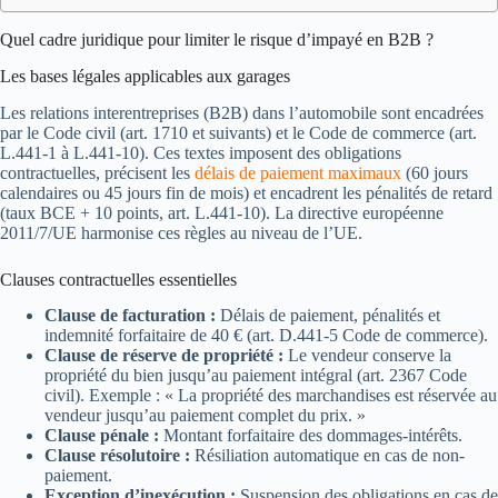
Quel cadre juridique pour limiter le risque d’impayé en B2B ?
Les bases légales applicables aux garages
Les relations interentreprises (B2B) dans l’automobile sont encadrées
par le Code civil (art. 1710 et suivants) et le Code de commerce (art.
L.441-1 à L.441-10). Ces textes imposent des obligations
contractuelles, précisent les
délais de paiement maximaux
(60 jours
calendaires ou 45 jours fin de mois) et encadrent les pénalités de retard
(taux BCE + 10 points, art. L.441-10). La directive européenne
2011/7/UE harmonise ces règles au niveau de l’UE.
Clauses contractuelles essentielles
Clause de facturation :
Délais de paiement, pénalités et
indemnité forfaitaire de 40 € (art. D.441-5 Code de commerce).
Clause de réserve de propriété :
Le vendeur conserve la
propriété du bien jusqu’au paiement intégral (art. 2367 Code
civil). Exemple : « La propriété des marchandises est réservée au
vendeur jusqu’au paiement complet du prix. »
Clause pénale :
Montant forfaitaire des dommages-intérêts.
Clause résolutoire :
Résiliation automatique en cas de non-
paiement.
Exception d’inexécution :
Suspension des obligations en cas de