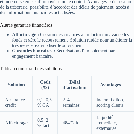
et indemnise en cas d’impayé selon le contrat. Avantages : sécurisation
de la trésorerie, possibilité d’accorder des délais de paiement, accès à
des informations financières actualisées.
Autres garanties financières
Affacturage :
Cession des créances à un factor qui avance les
fonds et gère le recouvrement. Solution rapide pour améliorer la
trésorerie et externaliser le suivi client.
Garanties bancaires :
Sécurisation d’un paiement par
engagement bancaire.
Tableau comparatif des solutions
Coût
Délai
Solution
Avantages
(%)
d’activation
Assurance
0,1–0,5
2–4
Indemnisation,
crédit
% CA
semaines
scoring clients
Liquidité
0,5–2
Affacturage
48–72 h
immédiate,
% fact.
externalise