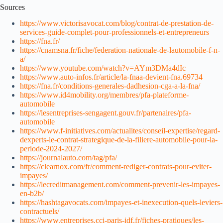
Sources
https://www.victorisavocat.com/blog/contrat-de-prestation-de-
services-guide-complet-pour-professionnels-et-entrepreneurs
https://fna.fr/
https://cnamsna.fr/fiche/federation-nationale-de-lautomobile-f-n-
a/
https://www.youtube.com/watch?v=AYm3DMa4dIc
https://www.auto-infos.fr/article/la-fnaa-devient-fna.69734
https://fna.fr/conditions-generales-dadhesion-cga-a-la-fna/
https://www.id4mobility.org/membres/pfa-plateforme-
automobile
https://lesentreprises-sengagent.gouv.fr/partenaires/pfa-
automobile
https://www.f-initiatives.com/actualites/conseil-expertise/regard-
dexperts-le-contrat-strategique-de-la-filiere-automobile-pour-la-
periode-2024-2027/
https://journalauto.com/tag/pfa/
https://clearnox.com/fr/comment-rediger-contrats-pour-eviter-
impayes/
https://lecreditmanagement.com/comment-prevenir-les-impayes-
en-b2b/
https://hashtagavocats.com/impayes-et-inexecution-quels-leviers-
contractuels/
https://www.entreprises.cci-paris-idf.fr/fiches-pratiques/les-