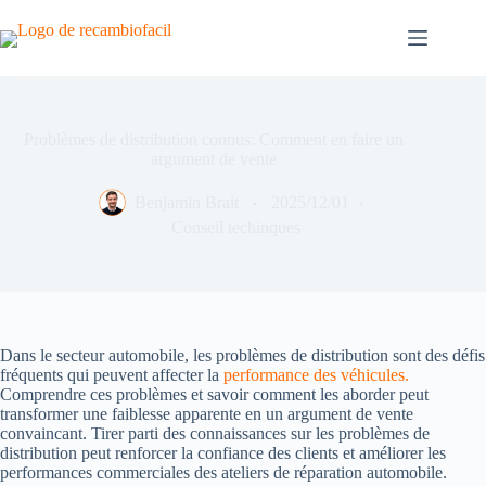
Skip
to
content
Problèmes de distribution connus: Comment en faire un
argument de vente
Benjamin Brait
2025/12/01
Conseil techinques
Dans le secteur automobile, les problèmes de distribution sont des défis
fréquents qui peuvent affecter la
performance des véhicules.
Comprendre ces problèmes et savoir comment les aborder peut
transformer une faiblesse apparente en un argument de vente
convaincant. Tirer parti des connaissances sur les problèmes de
distribution peut renforcer la confiance des clients et améliorer les
performances commerciales des ateliers de réparation automobile.