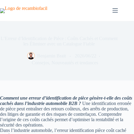
Skip
to
content
L’Erreur d’Identification de Pièce : Coûts Cachés et Comment
les Éliminer avec un Catalogue Fiable
Benjamin Brait
2026/06/22
Consejos
,
Nouveautés et tendances
Comment une erreur d’identification de pièce génère-t-elle des coûts
cachés dans l’industrie automobile B2B ?
Une identification erronée
de pièce peut entraîner des retours coûteux, des arrêts de production,
des litiges de garantie et des risques de contrefaçon. Comprendre
l’origine de ces coûts cachés permet d’optimiser la rentabilité et la
sécurité des opérations.
Dans l’industrie automobile, l’erreur identification pièce coût caché