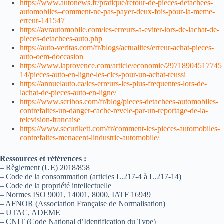
https://www.autonews.fr/pratique/retour-de-pieces-detachees-
automobiles–comment-ne-pas-payer-deux-fois-pour-la-meme-
erreur-141547
https://avrautomobile.com/les-erreurs-a-eviter-lors-de-lachat-de-
pieces-detachees-auto.php
https://auto-veritas.com/fr/blogs/actualites/erreur-achat-pieces-
auto-oem-doccasion
https://www.laprovence.com/article/economie/29718904517745
14/pieces-auto-en-ligne-les-cles-pour-un-achat-reussi
https://annuelauto.ca/les-erreurs-les-plus-frequentes-lors-de-
lachat-de-pieces-auto-en-ligne/
https://www.scribos.com/fr/blog/pieces-detachees-automobiles-
contrefaites-un-danger-cache-revele-par-un-reportage-de-la-
television-francaise
https://www.securikett.com/fr/comment-les-pieces-automobiles-
contrefaites-menacent-lindustrie-automobile/
Ressources et références :
– Règlement (UE) 2018/858
– Code de la consommation (articles L.217-4 à L.217-14)
– Code de la propriété intellectuelle
– Normes ISO 9001, 14001, 8000, IATF 16949
– AFNOR (Association Française de Normalisation)
– UTAC, ADEME
– CNIT (Code National d’Identification du Type)