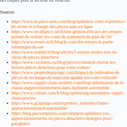
des risques pour la sécurité du véhicule.
Sources
https://www.la-piece-auto.com/blog/optimisez-votre-experience-
de-retour-et-echange-des-pieces-auto-en-ligne
https://www.tecalliance.net/fr/une-gestion-efficace-des-retours-
permet-de-reduire-les-couts-de-traitement-de-plus-de-50/
https://www.revers.io/fr/blog/le-cout-des-retours-la-partie-
submergee-du-sav
https://www.roadstr.fr/blog/articles/5-erreurs-fatales-lors-du-
choix-de-pieces-detachees/
https://www.cockaerts.eu/blog/pieces/comment-choisir-les-
bonnes-pieces-detachees-pour-votre-voiture/
https://www.projetsdepaysage.com/limpact-de-lutilisation-de-
pieces-de-rechange-de-mauvaise-qualite-sur-votre-vehicule/
https://www.supply-chain-insiders.com/blog/optimisation-de-la-
chaine-dapprovisionnement-dans-lindustrie-automobile
https://www.celonis.com/fr/blog/optimizing-automotive-supply-
chain-process
https://www.gclgroup.com/expertises_industrie/chaine-
approvisionnement-automobile/
https://blog.piecesetpneus.com/comment-optimiser-vos-
approvisionnements-en-pieces-detachees-strategies-pour-
garagistes/