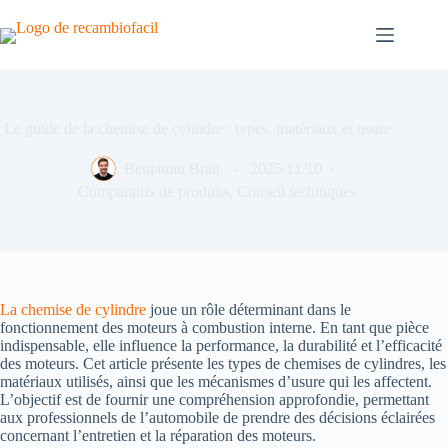
Skip
to
content
Le guide de la chemise de cylindre : types, matériaux et usure
Benjamin Brait
2025/11/10
Comparatifs de produits
,
Conseil techinques
La chemise de cylindre
joue un rôle déterminant dans le
fonctionnement des moteurs à combustion interne. En tant que pièce
indispensable, elle influence la performance, la durabilité et l’efficacité
des moteurs. Cet article présente les types de chemises de cylindres, les
matériaux utilisés, ainsi que les mécanismes d’usure qui les affectent.
L’objectif est de fournir une compréhension approfondie, permettant
aux professionnels de l’automobile de prendre des décisions éclairées
concernant l’entretien et la réparation des moteurs.