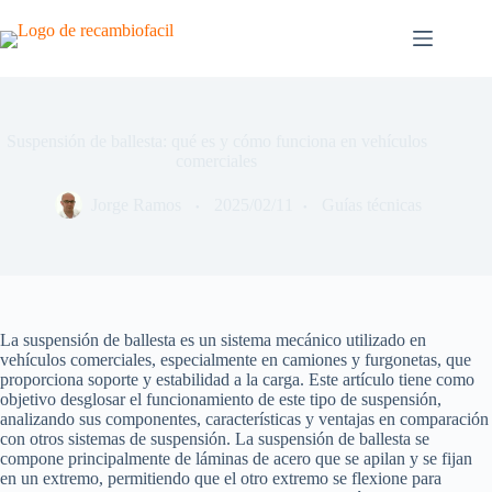
Saltar
al
contenido
Suspensión de ballesta: qué es y cómo funciona en vehículos
comerciales
Jorge Ramos
2025/02/11
Guías técnicas
La suspensión de ballesta es un sistema mecánico utilizado en
vehículos comerciales, especialmente en camiones y furgonetas, que
proporciona soporte y estabilidad a la carga. Este artículo tiene como
objetivo desglosar el funcionamiento de este tipo de suspensión,
analizando sus componentes, características y ventajas en comparación
con otros sistemas de suspensión. La suspensión de ballesta se
compone principalmente de láminas de acero que se apilan y se fijan
en un extremo, permitiendo que el otro extremo se flexione para