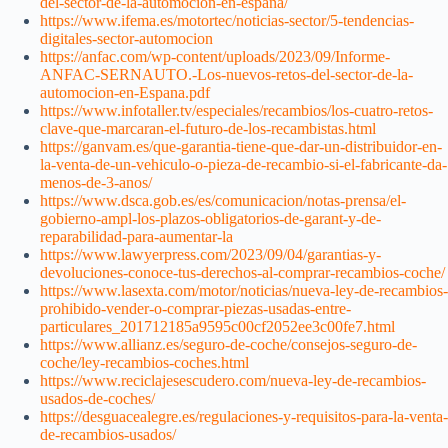
del-sector-de-la-automocion-en-espana/
https://www.ifema.es/motortec/noticias-sector/5-tendencias-
digitales-sector-automocion
https://anfac.com/wp-content/uploads/2023/09/Informe-
ANFAC-SERNAUTO.-Los-nuevos-retos-del-sector-de-la-
automocion-en-Espana.pdf
https://www.infotaller.tv/especiales/recambios/los-cuatro-retos-
clave-que-marcaran-el-futuro-de-los-recambistas.html
https://ganvam.es/que-garantia-tiene-que-dar-un-distribuidor-en-
la-venta-de-un-vehiculo-o-pieza-de-recambio-si-el-fabricante-da-
menos-de-3-anos/
https://www.dsca.gob.es/es/comunicacion/notas-prensa/el-
gobierno-ampl-los-plazos-obligatorios-de-garant-y-de-
reparabilidad-para-aumentar-la
https://www.lawyerpress.com/2023/09/04/garantias-y-
devoluciones-conoce-tus-derechos-al-comprar-recambios-coche/
https://www.lasexta.com/motor/noticias/nueva-ley-de-recambios-
prohibido-vender-o-comprar-piezas-usadas-entre-
particulares_201712185a9595c00cf2052ee3c00fe7.html
https://www.allianz.es/seguro-de-coche/consejos-seguro-de-
coche/ley-recambios-coches.html
https://www.reciclajesescudero.com/nueva-ley-de-recambios-
usados-de-coches/
https://desguacealegre.es/regulaciones-y-requisitos-para-la-venta-
de-recambios-usados/