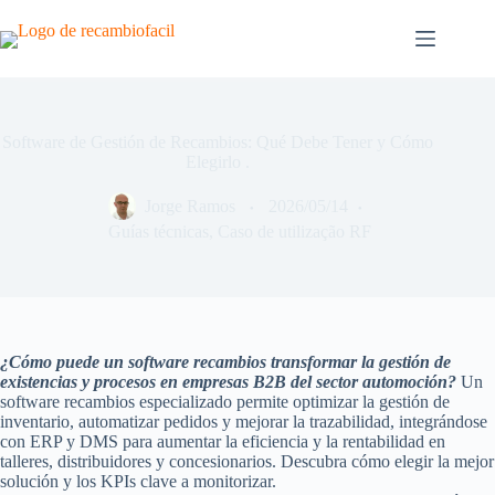
Saltar
al
contenido
Software de Gestión de Recambios: Qué Debe Tener y Cómo
Elegirlo .
Jorge Ramos
2026/05/14
Guías técnicas
,
Caso de utilização RF
¿Cómo puede un software recambios transformar la gestión de
existencias y procesos en empresas B2B del sector automoción?
Un
software recambios especializado permite optimizar la gestión de
inventario, automatizar pedidos y mejorar la trazabilidad, integrándose
con ERP y DMS para aumentar la eficiencia y la rentabilidad en
talleres, distribuidores y concesionarios. Descubra cómo elegir la mejor
solución y los KPIs clave a monitorizar.