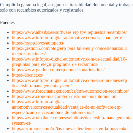
Cumplir la garantía legal, asegurar la trazabilidad documental y trabajar
solo con recambios autorizados y registrados.
Fuentes
https://www.albaibs.es/software-erp-tpv-repuestos-recambios/
https://www.infopro-digital-automotive.com/es/isiparts-erp/
https://roapp.io/es/autoparts/
https://gestion5.com/blog/erp-para-talleres-y-concesionarios-3-
mejores-opciones/
https://www.infopro-digital-automotive.com/es/actualidad/10-
preguntas-para-elegir-programa-de-recambios/
https://www.galdon.com/erp-concesionarios-dms/
https://docnet.es/
https://www.infopro-digital-automotive.com/es/soluciones/erp-
dealership-management-system/
https://www.forcemanager.com/es/crm-automocion-recambios/
https://www.cronomia.com/erp-distribucion/automocion
https://www.infopro-digital-
automotive.com/es/actualidad/ventajas-de-un-software-erp-
especializado-en-recambios-de-automocion/
https://www.nextlane.com/es/solutions/dealership-management-
system-es/
https://bcarparts.com/ru/las-nuevas-tendencias-en-la-posventa-