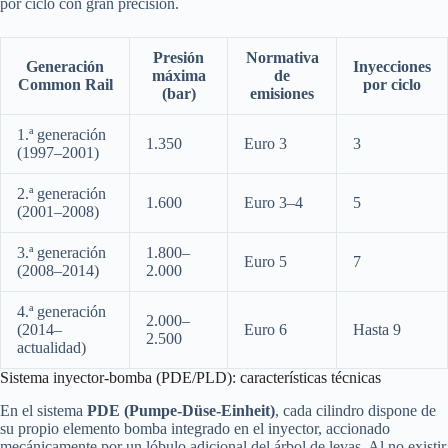
por ciclo con gran precisión.
Presión
Normativa
Generación
Inyecciones
máxima
de
Common Rail
por ciclo
(bar)
emisiones
1.ª generación
1.350
Euro 3
3
(1997–2001)
2.ª generación
1.600
Euro 3–4
5
(2001–2008)
3.ª generación
1.800–
Euro 5
7
(2008–2014)
2.000
4.ª generación
2.000–
(2014–
Euro 6
Hasta 9
2.500
actualidad)
Sistema inyector-bomba (PDE/PLD): características técnicas
En el sistema
PDE (Pumpe-Düse-Einheit)
, cada cilindro dispone de
su propio elemento bomba integrado en el inyector, accionado
mecánicamente por un lóbulo adicional del árbol de levas. Al no existir