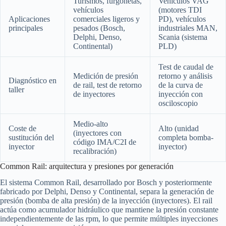
Turismos, furgonetas,
Vehículos VAG
vehículos
(motores TDI
Aplicaciones
comerciales ligeros y
PD), vehículos
principales
pesados (Bosch,
industriales MAN,
Delphi, Denso,
Scania (sistema
Continental)
PLD)
Test de caudal de
Medición de presión
retorno y análisis
Diagnóstico en
de rail, test de retorno
de la curva de
taller
de inyectores
inyección con
osciloscopio
Medio-alto
Coste de
Alto (unidad
(inyectores con
sustitución del
completa bomba-
código IMA/C2I de
inyector
inyector)
recalibración)
Common Rail: arquitectura y presiones por generación
El sistema Common Rail, desarrollado por Bosch y posteriormente
fabricado por Delphi, Denso y Continental, separa la generación de
presión (bomba de alta presión) de la inyección (inyectores). El rail
actúa como acumulador hidráulico que mantiene la presión constante
independientemente de las rpm, lo que permite múltiples inyecciones