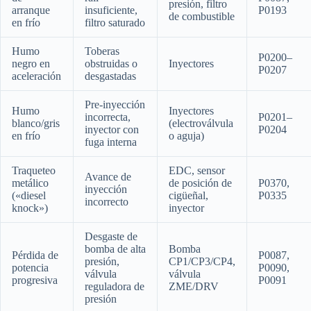
presión, filtro
arranque
insuficiente,
P0193
de combustible
en frío
filtro saturado
Humo
Toberas
P0200–
negro en
obstruidas o
Inyectores
P0207
aceleración
desgastadas
Pre-inyección
Humo
Inyectores
incorrecta,
P0201–
blanco/gris
(electroválvula
inyector con
P0204
en frío
o aguja)
fuga interna
Traqueteo
EDC, sensor
Avance de
metálico
de posición de
P0370,
inyección
(«diesel
cigüeñal,
P0335
incorrecto
knock»)
inyector
Desgaste de
bomba de alta
Bomba
Pérdida de
P0087,
presión,
CP1/CP3/CP4,
potencia
P0090,
válvula
válvula
progresiva
P0091
reguladora de
ZME/DRV
presión