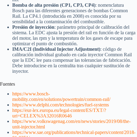
Bomba de alta presión (CP1, CP3, CP4)
: nomenclatura
Bosch para las diferentes generaciones de bombas Common
Rail. La CP4.1 (introducida en 2008) es conocida por su
sensibilidad a la contaminación del combustible.
Presión de inyección
: parámetro principal de calibración del
sistema. La EDC ajusta la presión del rail en función de la carga
del motor, las rpm y la temperatura de los gases de escape para
optimizar el punto de combustión.
IMA/C2I (Individual Injector Adjustment)
: código de
calibración individual grabado en cada inyector Common Rail
que la EDC lee para compensar las tolerancias de fabricación.
Debe introducirse en la centralita tras cualquier sustitución de
inyector.
Fuentes
https://www.bosch-
mobility.com/en/solutions/powertrain/common-rail/
https://www.delphi.com/technologies/fuel-systems
https://eur-lex.europa.eu/legal-content/ES/TXT/?
uri=CELEX%3A32016R0646
https://www.volkswagenag.com/en/news/stories/2019/08/the-
unit-injector.html
https://www.sae.org/publications/technical-papers/content/2018-