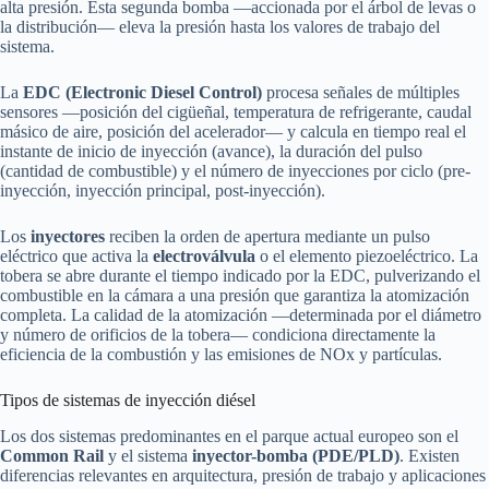
alta presión. Esta segunda bomba —accionada por el árbol de levas o
la distribución— eleva la presión hasta los valores de trabajo del
sistema.
La
EDC (Electronic Diesel Control)
procesa señales de múltiples
sensores —posición del cigüeñal, temperatura de refrigerante, caudal
másico de aire, posición del acelerador— y calcula en tiempo real el
instante de inicio de inyección (avance), la duración del pulso
(cantidad de combustible) y el número de inyecciones por ciclo (pre-
inyección, inyección principal, post-inyección).
Los
inyectores
reciben la orden de apertura mediante un pulso
eléctrico que activa la
electroválvula
o el elemento piezoeléctrico. La
tobera se abre durante el tiempo indicado por la EDC, pulverizando el
combustible en la cámara a una presión que garantiza la atomización
completa. La calidad de la atomización —determinada por el diámetro
y número de orificios de la tobera— condiciona directamente la
eficiencia de la combustión y las emisiones de NOx y partículas.
Tipos de sistemas de inyección diésel
Los dos sistemas predominantes en el parque actual europeo son el
Common Rail
y el sistema
inyector-bomba (PDE/PLD)
. Existen
diferencias relevantes en arquitectura, presión de trabajo y aplicaciones