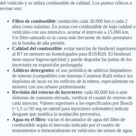
del vehículo y se utiliza combustible de calidad. Los puntos críticos a
revisar son:
Filtro de combustible
: sustitución cada 30.000 km o cada 2
años como máximo. En zonas con combustible de baja calidad o
vehículos con uso intensivo, acortar el intervalo a 15.000 km.
Un filtro saturado es la causa más frecuente de daño prematuro
en la bomba de alta presión.
Calidad del combustible
: evitar mezclas de biodiesel superiores
al B7 en motores no homologados para B10/B20. El biodiesel
tiene mayor higroscopicidad y puede degradar las juntas de los
inyectores en exposición prolongada.
Aditivos detergentes
: el uso periódico de aditivos limpiadores
de toberas (compatibles con sistemas Common Rail) reduce los
depósitos de lacas en los orificios de la tobera, especialmente en
motores con uso urbano predominante.
Revisión del retorno de inyectores
: cada 60.000 km o ante
síntomas de consumo elevado, verificar el caudal de retorno de
cada inyector. Valores superiores a los especificados por Bosch
(>1,5 cc/30 seg en ralentí para inyectores solenoides) indican
desgaste que justifica la sustitución preventiva.
Agua en el filtro
: vaciar el decantador de agua del filtro de
combustible según el intervalo indicado por el cuadro de
instrumentos o trimestralmente en vehículos sin sensor de agua.