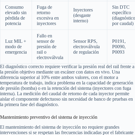
Consumo
Fuga de
Sin DTC
Inyectores
elevado sin
retorno
específico
(desgaste
pérdida de
excesiva en
(diagnóstic
interno)
potencia
inyectores
por caudal)
Fallo en
Luz MIL +
sensor de
Sensor RPS,
P0191,
modo de
presión de
electroválvula
P0090,
emergencia
rail o
de regulación
P0093
electroválvula
El diagnóstico correcto requiere verificar la presión real del rail frente a
la presión objetivo mediante un escáner con datos en vivo. Una
diferencia superior al 10% entre ambos valores, con el motor a
temperatura de trabajo, indica problema en la capacidad de generación
de presión (bomba) o en la retención del sistema (inyectores con fuga
interna). La medición del caudal de retorno de cada inyector permite
aislar el componente defectuoso sin necesidad de banco de pruebas en
la primera fase del diagnóstico.
Mantenimiento preventivo del sistema de inyección
El mantenimiento del sistema de inyección no requiere grandes
intervenciones si se respetan las frecuencias indicadas por el fabricante