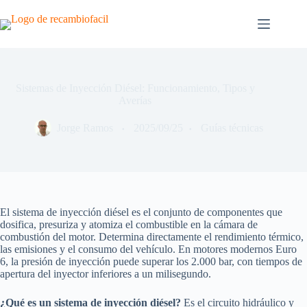
Saltar
al
contenido
Sistemas de Inyección Diésel: Funcionamiento, Tipos y
Averías
Jorge Ramos
2025/09/25
Guías técnicas
El sistema de inyección diésel es el conjunto de componentes que
dosifica, presuriza y atomiza el combustible en la cámara de
combustión del motor. Determina directamente el rendimiento térmico,
las emisiones y el consumo del vehículo. En motores modernos Euro
6, la presión de inyección puede superar los 2.000 bar, con tiempos de
apertura del inyector inferiores a un milisegundo.
¿Qué es un sistema de inyección diésel?
Es el circuito hidráulico y