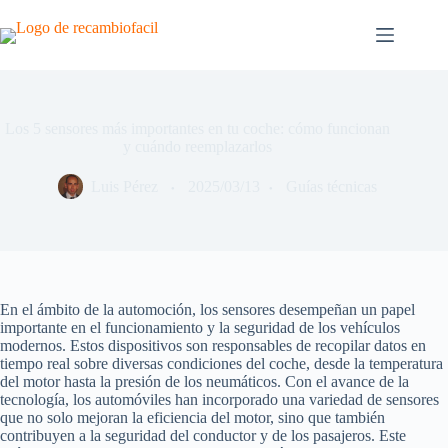
Saltar
al
contenido
Los 5 sensores más importantes en tu coche: cómo funcionan
y cuándo reemplazarlos
Luis Pérez
2025/03/13
Guías técnicas
En el ámbito de la automoción, los sensores desempeñan un papel
importante en el funcionamiento y la seguridad de los vehículos
modernos. Estos dispositivos son responsables de recopilar datos en
tiempo real sobre diversas condiciones del coche, desde la temperatura
del motor hasta la presión de los neumáticos. Con el avance de la
tecnología, los automóviles han incorporado una variedad de sensores
que no solo mejoran la eficiencia del motor, sino que también
contribuyen a la seguridad del conductor y de los pasajeros. Este