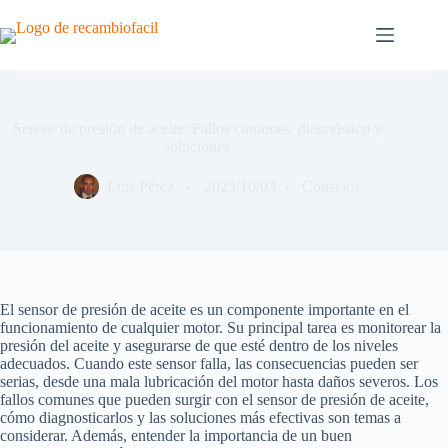
Saltar
al
contenido
Sensor de presión de aceite: Fallos comunes, diagnóstico y
soluciones
Luis Pérez
2025/10/03
Consejos
El sensor de presión de aceite es un componente importante en el
funcionamiento de cualquier motor. Su principal tarea es monitorear la
presión del aceite y asegurarse de que esté dentro de los niveles
adecuados. Cuando este sensor falla, las consecuencias pueden ser
serias, desde una mala lubricación del motor hasta daños severos. Los
fallos comunes que pueden surgir con el sensor de presión de aceite,
cómo diagnosticarlos y las soluciones más efectivas son temas a
considerar. Además, entender la importancia de un buen