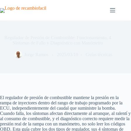
Saltar
al
contenido
Regulador de Presión de Combustible: Funcionamiento, 4
Síntomas de Fallo y Diagnóstico con Manómetro
Jorge Ramos
2025/03/10
Guías técnicas
El regulador de presión de combustible mantiene la presión en la
rampa de inyectores dentro del rango de trabajo programado por la
ECU, independientemente del caudal que suministre la bomba.
Cuando falla, los síntomas afectan directamente al arranque, al ralentí y
al consumo de combustible, y el diagnóstico correcto requiere medir la
presión real de la rampa con un manómetro, no solo leer los códigos
OBD. Esta guía cubre los dos tipos de regulador, sus 4 síntomas de