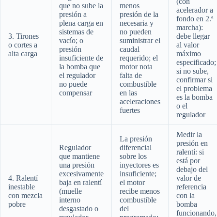
(con
que no sube la
menos
acelerador a
presión a
presión de la
fondo en 2.ª
plena carga en
necesaria y
marcha):
sistemas de
no pueden
3. Tirones
debe llegar
vacío; o
suministrar el
o cortes a
al valor
presión
caudal
alta carga
máximo
insuficiente de
requerido; el
especificado;
la bomba que
motor nota
si no sube,
el regulador
falta de
confirmar si
no puede
combustible
el problema
compensar
en las
es la bomba
aceleraciones
o el
fuertes
regulador
Medir la
La presión
presión en
Regulador
diferencial
ralentí: si
que mantiene
sobre los
está por
una presión
inyectores es
debajo del
excesivamente
insuficiente;
4. Ralentí
valor de
baja en ralentí
el motor
inestable
referencia
(muelle
recibe menos
con mezcla
con la
interno
combustible
pobre
bomba
desgastado o
del
funcionando,