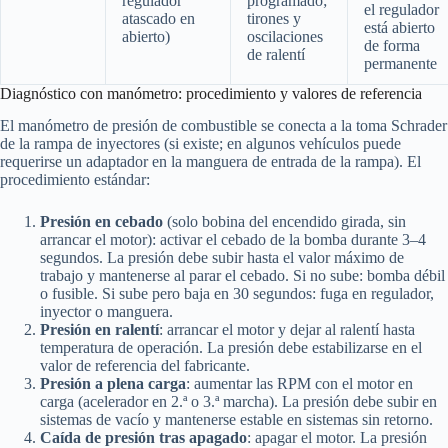
regulador
programado;
el regulador
atascado en
tirones y
está abierto
abierto)
oscilaciones
de forma
de ralentí
permanente
Diagnóstico con manómetro: procedimiento y valores de referencia
El manómetro de presión de combustible se conecta a la toma Schrader
de la rampa de inyectores (si existe; en algunos vehículos puede
requerirse un adaptador en la manguera de entrada de la rampa). El
procedimiento estándar:
Presión en cebado
(solo bobina del encendido girada, sin
arrancar el motor): activar el cebado de la bomba durante 3–4
segundos. La presión debe subir hasta el valor máximo de
trabajo y mantenerse al parar el cebado. Si no sube: bomba débil
o fusible. Si sube pero baja en 30 segundos: fuga en regulador,
inyector o manguera.
Presión en ralentí
: arrancar el motor y dejar al ralentí hasta
temperatura de operación. La presión debe estabilizarse en el
valor de referencia del fabricante.
Presión a plena carga
: aumentar las RPM con el motor en
carga (acelerador en 2.ª o 3.ª marcha). La presión debe subir en
sistemas de vacío y mantenerse estable en sistemas sin retorno.
Caída de presión tras apagado
: apagar el motor. La presión