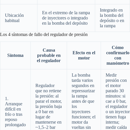
Integrado en
En el extremo de la rampa
Ubicación
la bomba del
de inyectores o integrado
habitual
depósito o en
en la bomba del depósito
la rampa
Los 4 síntomas de fallo del regulador de presión
Cómo
Causa
Efecto en el
confirmarlo
Síntoma
probable en
motor
con
el regulador
manómetro
La bomba
Medir
tarda varios
presión con
Regulador
segundos en
el motor
que no retiene
repressurizar
parado 30
la presión: al
la rampa
minutos: si
1.
parar el motor,
antes de que
cae a 0 bar,
Arranque
la presión baja
los
el regulador
difícil en
a 0 bar en
inyectores
o un inyector
frío o tras
lugar de
funcionen; el
tienen fuga
reposo
mantenerse en
motor da
interna;
prolongado
~1,5–2 bar
vueltas sin
medir caída