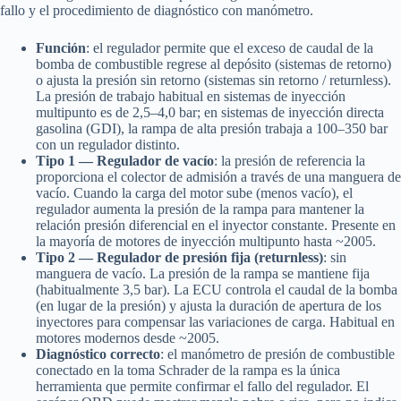
fallo y el procedimiento de diagnóstico con manómetro.
Función
: el regulador permite que el exceso de caudal de la
bomba de combustible regrese al depósito (sistemas de retorno)
o ajusta la presión sin retorno (sistemas sin retorno / returnless).
La presión de trabajo habitual en sistemas de inyección
multipunto es de 2,5–4,0 bar; en sistemas de inyección directa
gasolina (GDI), la rampa de alta presión trabaja a 100–350 bar
con un regulador distinto.
Tipo 1 — Regulador de vacío
: la presión de referencia la
proporciona el colector de admisión a través de una manguera de
vacío. Cuando la carga del motor sube (menos vacío), el
regulador aumenta la presión de la rampa para mantener la
relación presión diferencial en el inyector constante. Presente en
la mayoría de motores de inyección multipunto hasta ~2005.
Tipo 2 — Regulador de presión fija (returnless)
: sin
manguera de vacío. La presión de la rampa se mantiene fija
(habitualmente 3,5 bar). La ECU controla el caudal de la bomba
(en lugar de la presión) y ajusta la duración de apertura de los
inyectores para compensar las variaciones de carga. Habitual en
motores modernos desde ~2005.
Diagnóstico correcto
: el manómetro de presión de combustible
conectado en la toma Schrader de la rampa es la única
herramienta que permite confirmar el fallo del regulador. El