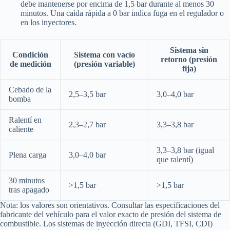
debe mantenerse por encima de 1,5 bar durante al menos 30
minutos. Una caída rápida a 0 bar indica fuga en el regulador o
en los inyectores.
Sistema sin
Condición
Sistema con vacío
retorno (presión
de medición
(presión variable)
fija)
Cebado de la
2,5–3,5 bar
3,0–4,0 bar
bomba
Ralentí en
2,3–2,7 bar
3,3–3,8 bar
caliente
3,3–3,8 bar (igual
Plena carga
3,0–4,0 bar
que ralentí)
30 minutos
>1,5 bar
>1,5 bar
tras apagado
Nota: los valores son orientativos. Consultar las especificaciones del
fabricante del vehículo para el valor exacto de presión del sistema de
combustible. Los sistemas de inyección directa (GDI, TFSI, CDI)