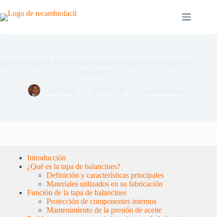
Saltar
al
contenido
Qué es la tapa de balancines: Función y cuidados de esta pieza
del motor
Luis Pérez
2024/11/30
Guías técnicas
Introducción
¿Qué es la tapa de balancines?
Definición y características principales
Materiales utilizados en su fabricación
Función de la tapa de balancines
Protección de componentes internos
Mantenimiento de la presión de aceite