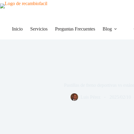
Saltar
al
contenido
Inicio
Servicios
Preguntas Frecuentes
Blog
Pastillas de freno deportivas vs estánd
Luis Pérez
2025/02/10