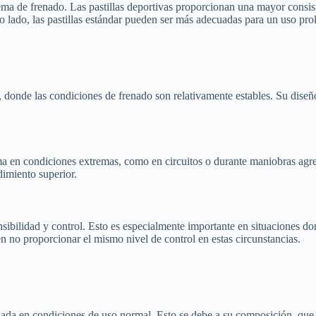
tema de frenado. Las pastillas deportivas proporcionan una mayor consis
tro lado, las pastillas estándar pueden ser más adecuadas para un uso pr
a, donde las condiciones de frenado son relativamente estables. Su dise
ma en condiciones extremas, como en circuitos o durante maniobras agres
dimiento superior.
nsibilidad y control. Esto es especialmente importante en situaciones do
n no proporcionar el mismo nivel de control en estas circunstancias.
ngada en condiciones de uso normal. Esto se debe a su composición, que e