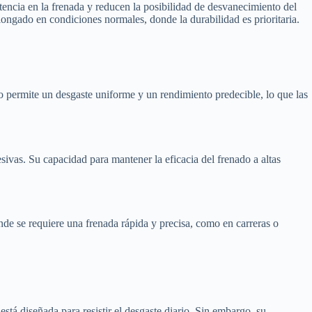
tencia en la frenada y reducen la posibilidad de desvanecimiento del
olongado en condiciones normales, donde la durabilidad es prioritaria.
ño permite un desgaste uniforme y un rendimiento predecible, lo que las
ivas. Su capacidad para mantener la eficacia del frenado a altas
nde se requiere una frenada rápida y precisa, como en carreras o
stá diseñada para resistir el desgaste diario. Sin embargo, su