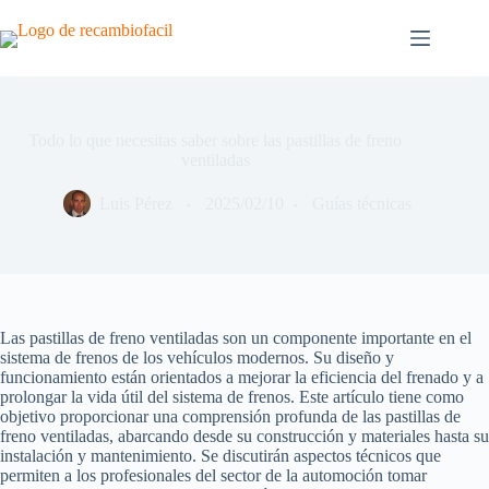
Saltar
al
contenido
Todo lo que necesitas saber sobre las pastillas de freno
ventiladas
Luis Pérez
2025/02/10
Guías técnicas
Las pastillas de freno ventiladas son un componente importante en el
sistema de frenos de los vehículos modernos. Su diseño y
funcionamiento están orientados a mejorar la eficiencia del frenado y a
prolongar la vida útil del sistema de frenos. Este artículo tiene como
objetivo proporcionar una comprensión profunda de las pastillas de
freno ventiladas, abarcando desde su construcción y materiales hasta su
instalación y mantenimiento. Se discutirán aspectos técnicos que
permiten a los profesionales del sector de la automoción tomar