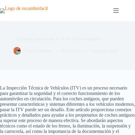
Saltar
al
contenido
Consejos para pasar la itv en coches antiguos
Óscar Gambau
2025/02/11
Guías técnicas
La Inspección Técnica de Vehículos (ITV) es un proceso necesario
para garantizar la seguridad y el correcto funcionamiento de los
automóviles en circulación. Para los coches antiguos, que pueden
presentar características y sistemas diferentes a los vehículos modernos,
pasar la ITV puede ser un desafío. Este artículo proporciona consejos
prácticos y detallados para ayudar a los propietarios de coches antiguos
a superar este proceso de manera efectiva. Se abordarán aspectos
técnicos como el estado de los frenos, la iluminación, la suspensión y
la carrocería, así como la importancia de la documentación y el