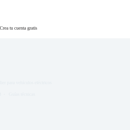
Crea tu cuenta gratis
lier para vehículos eléctricos
3
Guías técnicas