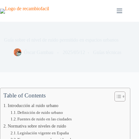
Saltar
al
contenido
Guía sobre el nivel de ruido permitido en espacios urbanos
Óscar Gambau
2025/05/12
Guías técnicas
Table of Contents
Introducción al ruido urbano
Definición de ruido urbano
Fuentes de ruido en las ciudades
Normativa sobre niveles de ruido
Legislación vigente en España