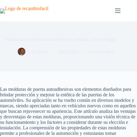
Saltar
al
contenido
Molduras de puerta autoadhesivas: ventajas y desventajas
Luis Pérez
2025/03/11
Guías técnicas
Las molduras de puerta autoadhesivas son elementos diseñados para
brindar protección y mejorar la estética de las puertas de los
automóviles. Su aplicación se ha vuelto común en diversos modelos y
marcas, siendo apreciadas tanto en vehículos nuevos como en aquellos
que buscan rejuvenecer su apariencia. Este artículo analiza las ventajas
y desventajas de estas molduras, proporcionando una visión técnica de
su funcionamiento y los factores a considerar durante su elección e
instalación. La comprensión de las propiedades de estas molduras
permite a profesionales de la automoción y entusiastas tomar