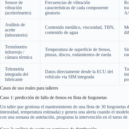
Sensor de
Frecuencias de vibración
Ro
vibración
características de cada componente
tr
(acelerómetro)
giratorio
A
Análisis de
Contenido metálico, viscosidad, TBN,
Mo
aceite
contenido de agua
di
(laboratorio)
Termómetro
Temperatura de superficie de frenos,
Si
infrarrojo /
pinzas, discos, rodamientos de rueda
ru
cámara térmica
Telemetría
To
Datos directamente desde la ECU del
integrada del
in
vehículo via SIM integrada
fabricante
po
Casos de uso reales para talleres
Caso 1: predicción de fallo de frenos en flota de furgonetas
Un taller que gestiona el mantenimiento de una flota de 30 furgonetas 
intensidad, temperatura estimada) y genera una alerta cuando el modelo p
con una semana de antelación, programa la intervención en el turno de 