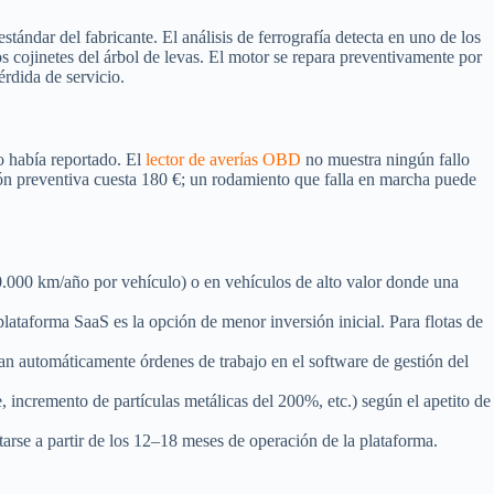
ándar del fabricante. El análisis de ferrografía detecta en uno de los
os cojinetes del árbol de levas. El motor se repara preventivamente por
rdida de servicio.
o había reportado. El
lector de averías OBD
no muestra ningún fallo
ución preventiva cuesta 180 €; un rodamiento que falla en marcha puede
50.000 km/año por vehículo) o en vehículos de alto valor donde una
lataforma SaaS es la opción de menor inversión inicial. Para flotas de
eran automáticamente órdenes de trabajo en el software de gestión del
te, incremento de partículas metálicas del 200%, etc.) según el apetito de
arse a partir de los 12–18 meses de operación de la plataforma.