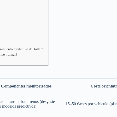
nimiento predictivo del taller?
ismo normal?
Componentes monitorizados
Coste orientati
tor, transmisión, frenos (desgaste
15–50 €/mes por vehículo (pla
r modelos predictivos)