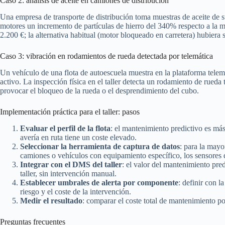
Caso 2: análisis de aceite en camiones de distribución
Una empresa de transporte de distribución toma muestras de aceite de s
motores un incremento de partículas de hierro del 340% respecto a la m
2.200 €; la alternativa habitual (motor bloqueado en carretera) hubiera
Caso 3: vibración en rodamientos de rueda detectada por telemática
Un vehículo de una flota de autoescuela muestra en la plataforma tele
activo. La inspección física en el taller detecta un rodamiento de rued
provocar el bloqueo de la rueda o el desprendimiento del cubo.
Implementación práctica para el taller: pasos
Evaluar el perfil de la flota
: el mantenimiento predictivo es má
avería en ruta tiene un coste elevado.
Seleccionar la herramienta de captura de datos
: para la mayo
camiones o vehículos con equipamiento específico, los sensores 
Integrar con el DMS del taller
: el valor del mantenimiento pre
taller, sin intervención manual.
Establecer umbrales de alerta por componente
: definir con l
riesgo y el coste de la intervención.
Medir el resultado
: comparar el coste total de mantenimiento p
Preguntas frecuentes