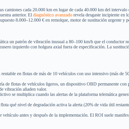
us camiones cada 20.000 km en lugar de cada 40.000 km del intervalo est
uestra anterior. El
diagnóstico avanzado
revela desgaste incipiente en l
 supuesto 8.000–12.000 € en remolque, motor de sustitución urgente y pé
mática un patrón de vibración inusual a 80–100 km/h que el conductor n
a trasero izquierdo con holgura axial fuera de especificación. La sustit
s rentable en flotas de más de 10 vehículos con uso intensivo (más de 
ría de flotas de vehículos ligeros, un dispositivo OBD permanente con p
de vibración añaden valor.
dictivo se multiplica cuando las alertas de la plataforma telemática gen
a flota qué nivel de degradación activa la alerta (20% de vida útil restan
or vehículo antes y después de la implementación. El ROI suele manifest