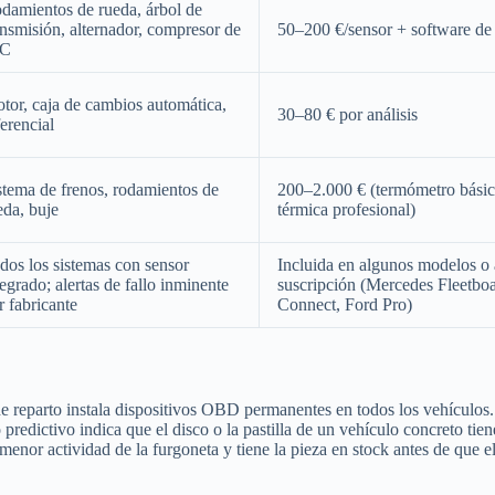
damientos de rueda, árbol de
ansmisión, alternador, compresor de
50–200 €/sensor + software de 
/C
tor, caja de cambios automática,
30–80 € por análisis
ferencial
stema de frenos, rodamientos de
200–2.000 € (termómetro bási
eda, buje
térmica profesional)
dos los sistemas con sensor
Incluida en algunos modelos o 
tegrado; alertas de fallo inminente
suscripción (Mercedes Fleetbo
r fabricante
Connect, Ford Pro)
de reparto instala dispositivos OBD permanentes en todos los vehículos
redictivo indica que el disco o la pastilla de un vehículo concreto tiene
menor actividad de la furgoneta y tiene la pieza en stock antes de que 