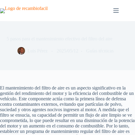
Saltar
al
contenido
5 pasos para el mantenimiento efectivo del filtro del aire
Luis Pérez
2025/05/12
Guías técnicas
El mantenimiento del filtro de aire es un aspecto significativo en la
gestión del rendimiento del motor y la eficiencia del combustible de un
vehículo. Este componente actúa como la primera línea de defensa
contra contaminantes externos, evitando que partículas de polvo,
suciedad y otros agentes nocivos ingresen al motor. A medida que el
filtro se ensucia, su capacidad de permitir un flujo de aire limpio se ve
comprometida, lo que puede resultar en una disminución de la potencia
del motor y un aumento en el consumo de combustible. Por lo tanto,
establecer un programa de mantenimiento regular del filtro de aire es