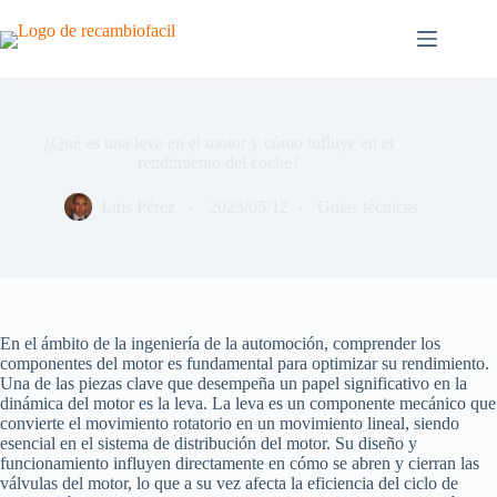
Saltar
al
contenido
¿Qué es una leva en el motor y cómo influye en el
rendimiento del coche?
Luis Pérez
2025/05/12
Guías técnicas
En el ámbito de la ingeniería de la automoción, comprender los
componentes del motor es fundamental para optimizar su rendimiento.
Una de las piezas clave que desempeña un papel significativo en la
dinámica del motor es la leva. La leva es un componente mecánico que
convierte el movimiento rotatorio en un movimiento lineal, siendo
esencial en el sistema de distribución del motor. Su diseño y
funcionamiento influyen directamente en cómo se abren y cierran las
válvulas del motor, lo que a su vez afecta la eficiencia del ciclo de