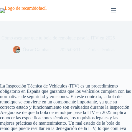
Saltar
al
contenido
Cómo asegurar que tu bola de remolque pase la ITV en 2025
Óscar Gambau
2025/03/11
Guías técnicas
La Inspección Técnica de Vehículos (ITV) es un procedimiento
obligatorio en España que garantiza que los vehículos cumplen con las
normativas de seguridad y emisiones. En este contexto, la bola de
remolque se convierte en un componente importante, ya que su
correcto estado y funcionamiento son evaluados durante la inspección.
Asegurarse de que la bola de remolque pase la ITV en 2025 implica
conocer las especificaciones técnicas, los requisitos legales y las
mejores prácticas de mantenimiento. Un mal estado de la bola de
remolque puede resultar en la denegación de la ITV, lo que conlleva