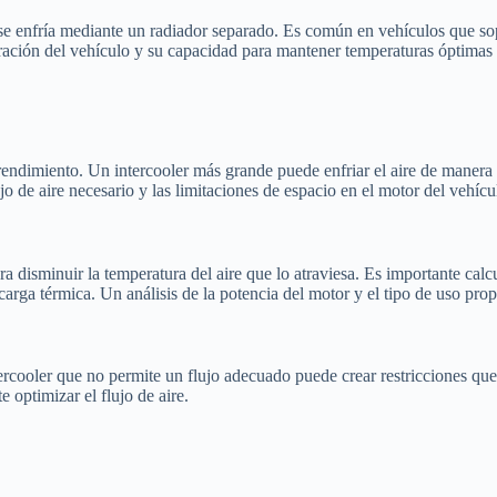
ue se enfría mediante un radiador separado. Es común en vehículos que s
igeración del vehículo y su capacidad para mantener temperaturas óptimas
u rendimiento. Un intercooler más grande puede enfriar el aire de mane
o de aire necesario y las limitaciones de espacio en el motor del vehícu
ra disminuir la temperatura del aire que lo atraviesa. Es importante calc
arga térmica. Un análisis de la potencia del motor y el tipo de uso prop
ntercooler que no permite un flujo adecuado puede crear restricciones qu
 optimizar el flujo de aire.