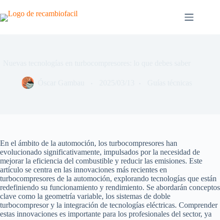
Saltar
al
contenido
Nuevas tecnologías en turbocompresores: lo que debes saber
Óscar Gambau
2025/03/13
Guías técnicas
En el ámbito de la automoción, los turbocompresores han
evolucionado significativamente, impulsados por la necesidad de
mejorar la eficiencia del combustible y reducir las emisiones. Este
artículo se centra en las innovaciones más recientes en
turbocompresores de la automoción, explorando tecnologías que están
redefiniendo su funcionamiento y rendimiento. Se abordarán conceptos
clave como la geometría variable, los sistemas de doble
turbocompresor y la integración de tecnologías eléctricas. Comprender
estas innovaciones es importante para los profesionales del sector, ya