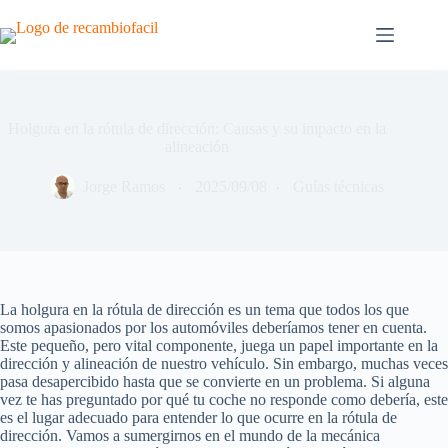
Saltar
al
contenido
Holgura en la rótula de dirección: Causas y su impacto en la
alineación
Jorge Ramos
2025/09/08
Guías técnicas
La holgura en la rótula de dirección es un tema que todos los que
somos apasionados por los automóviles deberíamos tener en cuenta.
Este pequeño, pero vital componente, juega un papel importante en la
dirección y alineación de nuestro vehículo. Sin embargo, muchas veces
pasa desapercibido hasta que se convierte en un problema. Si alguna
vez te has preguntado por qué tu coche no responde como debería, este
es el lugar adecuado para entender lo que ocurre en la rótula de
dirección. Vamos a sumergirnos en el mundo de la mecánica