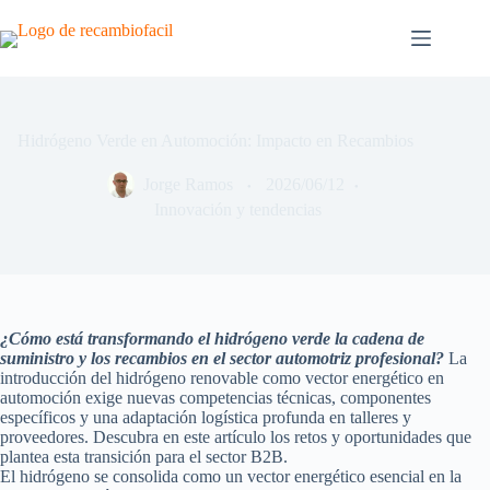
Saltar
al
contenido
Hidrógeno Verde en Automoción: Impacto en Recambios
Jorge Ramos
2026/06/12
Innovación y tendencias
¿Cómo está transformando el hidrógeno verde la cadena de
suministro y los recambios en el sector automotriz profesional?
La
introducción del hidrógeno renovable como vector energético en
automoción exige nuevas competencias técnicas, componentes
específicos y una adaptación logística profunda en talleres y
proveedores. Descubra en este artículo los retos y oportunidades que
plantea esta transición para el sector B2B.
El hidrógeno se consolida como un vector energético esencial en la