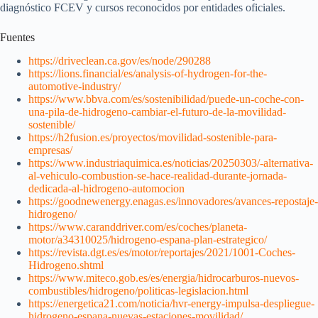
diagnóstico FCEV y cursos reconocidos por entidades oficiales.
Fuentes
https://driveclean.ca.gov/es/node/290288
https://lions.financial/es/analysis-of-hydrogen-for-the-
automotive-industry/
https://www.bbva.com/es/sostenibilidad/puede-un-coche-con-
una-pila-de-hidrogeno-cambiar-el-futuro-de-la-movilidad-
sostenible/
https://h2fusion.es/proyectos/movilidad-sostenible-para-
empresas/
https://www.industriaquimica.es/noticias/20250303/-alternativa-
al-vehiculo-combustion-se-hace-realidad-durante-jornada-
dedicada-al-hidrogeno-automocion
https://goodnewenergy.enagas.es/innovadores/avances-repostaje-
hidrogeno/
https://www.caranddriver.com/es/coches/planeta-
motor/a34310025/hidrogeno-espana-plan-estrategico/
https://revista.dgt.es/es/motor/reportajes/2021/1001-Coches-
Hidrogeno.shtml
https://www.miteco.gob.es/es/energia/hidrocarburos-nuevos-
combustibles/hidrogeno/politicas-legislacion.html
https://energetica21.com/noticia/hvr-energy-impulsa-despliegue-
hidrogeno-espana-nuevas-estaciones-movilidad/