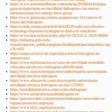
https://www.industriambiente.com/noticias/20260414/espana-
gana-protagonismo-en-movilidad-hidrogeno-con-nuevas-
infraestructuras-hvr-energy-bmw-group
https://www.greencars.com/es-us/greencars-101/cual-es-el-
futuro-del-hidrogeno
https://cordis.europa.eu/article/id/418239-safe-cost-effective-
technology-dispenses-hydrogen-to-fuel-cell-vehicles/es
https://www.boe.es/buscar/doc.php?id=DOUE-L-2010-80866
https://industria.gob.es/es-
es/participacion_publica/paginas/detalleparticipacionpublica.asp
x?k=605
https://asepa.es/curso-de-especializacion-el-hidrogeno-en-
automocion/
https://www.topformacion.es/curso-de-movilidad-sostenible-
vehiculos-electricos-e-hidrogeno-p69188.html
https://www.seas.es/energias-renovables/experto-universitario-
movilidad-electrica-hidrogeno
https://www.educaweb.com/curso/experto-universitario-
movilidad-electrica-hidrogeno-on-line-153505/
https://movilidadelectrica.com/coches-hidrogeno/
https://www.infraestructurasdehidrogeno.es/
https://gasrenovable.com/proyectos/hidrogeno-renovable-en-
espana-proyectos-empresas/
https://www.bh2c.org/es/proyectos
https://planderecuperacion.gob.es/noticias/conoce-proyectos-