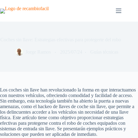
Saltar
al
contenido
Coches sin llave: Estrategias efectivas para protegerte del robo
Jorge Ramos
2025/07/24
Guías técnicas
Los coches sin llave han revolucionado la forma en que interactuamos
con nuestros vehículos, ofreciendo comodidad y facilidad de acceso.
Sin embargo, esta tecnología también ha abierto la puerta a nuevas
amenazas, como el hackeo de llaves de coche sin llave, que permite a
los delincuentes acceder a los vehículos sin necesidad de una llave
física. Este artículo tiene como objetivo proporcionar estrategias
efectivas para protegerse contra el robo de coches equipados con
sistemas de entrada sin llave. Se presentarán ejemplos prácticos y
soluciones que pueden ser aplicadas de inmediato.