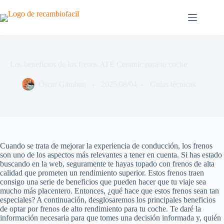
Saltar
al
contenido
Los beneficios de los frenos ATE Ceramic para tu coche
Óscar Gambau
2025/08/04
Guías técnicas
Cuando se trata de mejorar la experiencia de conducción, los frenos
son uno de los aspectos más relevantes a tener en cuenta. Si has estado
buscando en la web, seguramente te hayas topado con frenos de alta
calidad que prometen un rendimiento superior. Estos frenos traen
consigo una serie de beneficios que pueden hacer que tu viaje sea
mucho más placentero. Entonces, ¿qué hace que estos frenos sean tan
especiales? A continuación, desglosaremos los principales beneficios
de optar por frenos de alto rendimiento para tu coche. Te daré la
información necesaria para que tomes una decisión informada y, quién