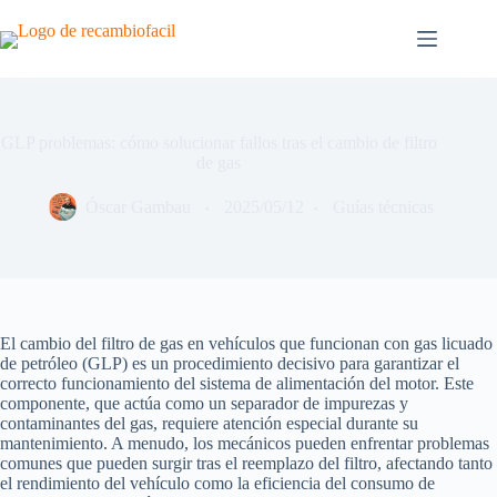
Saltar
al
contenido
GLP problemas: cómo solucionar fallos tras el cambio de filtro
de gas
Óscar Gambau
2025/05/12
Guías técnicas
El cambio del filtro de gas en vehículos que funcionan con gas licuado
de petróleo (GLP) es un procedimiento decisivo para garantizar el
correcto funcionamiento del sistema de alimentación del motor. Este
componente, que actúa como un separador de impurezas y
contaminantes del gas, requiere atención especial durante su
mantenimiento. A menudo, los mecánicos pueden enfrentar problemas
comunes que pueden surgir tras el reemplazo del filtro, afectando tanto
el rendimiento del vehículo como la eficiencia del consumo de