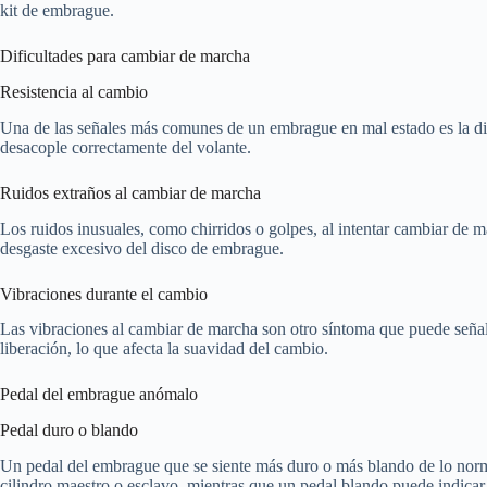
kit de embrague.
Dificultades para cambiar de marcha
Resistencia al cambio
Una de las señales más comunes de un embrague en mal estado es la dif
desacople correctamente del volante.
Ruidos extraños al cambiar de marcha
Los ruidos inusuales, como chirridos o golpes, al intentar cambiar de
desgaste excesivo del disco de embrague.
Vibraciones durante el cambio
Las vibraciones al cambiar de marcha son otro síntoma que puede señ
liberación, lo que afecta la suavidad del cambio.
Pedal del embrague anómalo
Pedal duro o blando
Un pedal del embrague que se siente más duro o más blando de lo norm
cilindro maestro o esclavo, mientras que un pedal blando puede indicar 