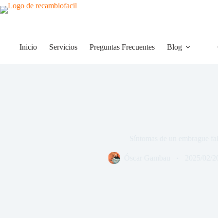
Saltar
al
contenido
Inicio
Servicios
Preguntas Frecuentes
Blog
Síntomas de un embrague fa
Óscar Gambau
2025/02/2