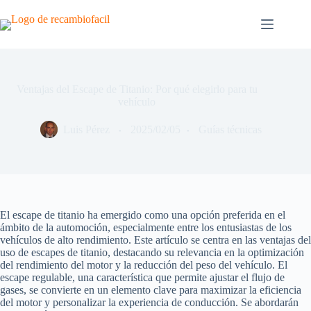
Saltar
al
contenido
Ventajas del Escape de Titanio: Por qué elegirlo para tu
vehículo
Luis Pérez
2025/02/05
Guías técnicas
El escape de titanio ha emergido como una opción preferida en el
ámbito de la automoción, especialmente entre los entusiastas de los
vehículos de alto rendimiento. Este artículo se centra en las ventajas del
uso de escapes de titanio, destacando su relevancia en la optimización
del rendimiento del motor y la reducción del peso del vehículo. El
escape regulable, una característica que permite ajustar el flujo de
gases, se convierte en un elemento clave para maximizar la eficiencia
del motor y personalizar la experiencia de conducción. Se abordarán