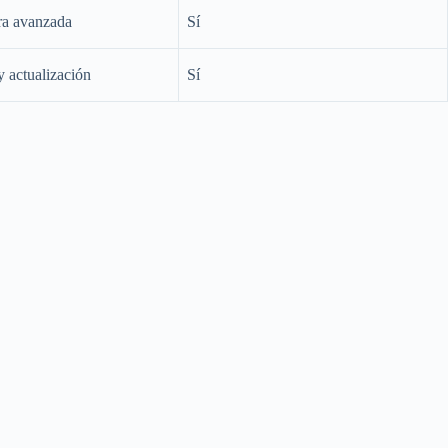
ura avanzada
Sí
y actualización
Sí