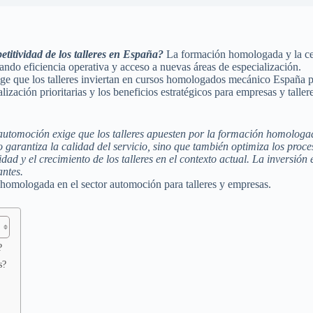
itividad de los talleres en España?
La formación homologada y la certi
ando eficiencia operativa y acceso a nuevas áreas de especialización.
ge que los talleres inviertan en cursos homologados mecánico España pa
ización prioritarias y los beneficios estratégicos para empresas y talle
a automoción exige que los talleres apuesten por la formación homolog
 garantiza la calidad del servicio, sino que también optimiza los proces
dad y el crecimiento de los talleres en el contexto actual. La inversió
antes.
homologada en el sector automoción para talleres y empresas.
?
s?