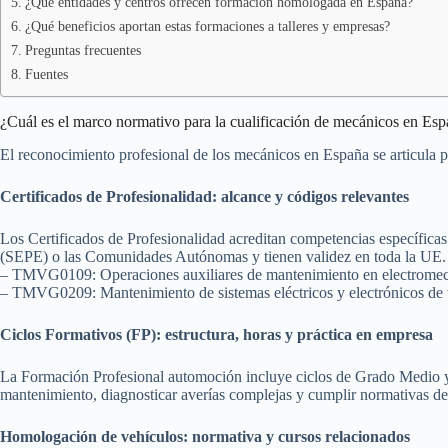
¿Qué entidades y centros ofrecen formación homologada en España?
¿Qué beneficios aportan estas formaciones a talleres y empresas?
Preguntas frecuentes
Fuentes
¿Cuál es el marco normativo para la cualificación de mecánicos en Es
El reconocimiento profesional de los mecánicos en España se articula po
Certificados de Profesionalidad: alcance y códigos relevantes
Los Certificados de Profesionalidad acreditan competencias específica
(SEPE) o las Comunidades Autónomas y tienen validez en toda la UE.
– TMVG0109: Operaciones auxiliares de mantenimiento en electromecánica
– TMVG0209: Mantenimiento de sistemas eléctricos y electrónicos de v
Ciclos Formativos (FP): estructura, horas y práctica en empresa
La Formación Profesional automoción incluye ciclos de Grado Medio y S
mantenimiento, diagnosticar averías complejas y cumplir normativas d
Homologación de vehículos: normativa y cursos relacionados