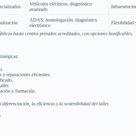
Vehículos eléctricos, diagnóstico
cializados
Infraestruct
avanzado
ADAS, homologación, diagnóstico
ialización
Flexibilidad 
electrónico
licos hasta centros privados acreditados, con opciones bonificables.
ratégicas:
o.
 y reparaciones eficientes.
ificado.
ller.
zación y formación.
renciación, la eficiencia y la sostenibilidad del taller.
r