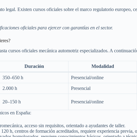
 legal. Existen cursos oficiales sobre el marco regulatorio europeo, ce
aciones oficiales para ejercer con garantías en el sector.
leres?
sta cursos oficiales mecánica automotriz especializados. A continuación
Duración
Modalidad
350–650 h
Presencial/online
2.000 h
Presencial
20–150 h
Presencial/online
nicos en España:
romecánica, acceso sin requisitos, orientado a ayudantes de taller.
120 h, centros de formación acreditados, requiere experiencia previa, o
ivados homologados, requiere conocimientos básicos, orientado a técnico